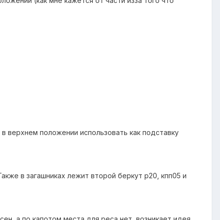
положении
(как мне кажется от части изза того что
 в верхнем положении использовать как подставку
. Также в загашниках лежит второй беркут р20, кпп05 и
сен, а по капотом места для реса нет, возникает идея