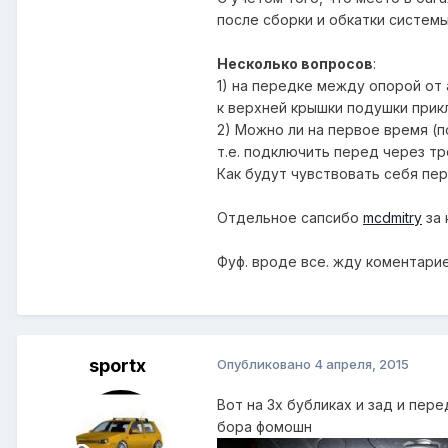
после сборки и обкатки системы
Несколько вопросов
:
1) на передке между опорой от
к верхней крышки подушки прик
2) Можно ли на первое время (п
т.е. подключить перед через тр
Как будут чувствовать себя пе
Отдельное сапсибо
mcdmitry
за 
Фуф. вроде все. жду коментарие
sportx
Опубликовано
4 апреля, 2015
Вот на 3х бубликах и зад и пер
бора фомошн