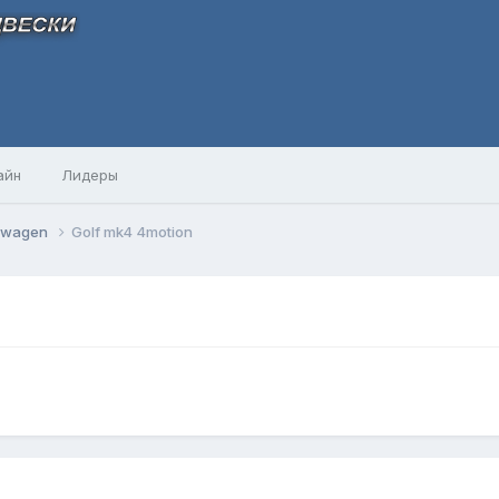
айн
Лидеры
swagen
Golf mk4 4motion