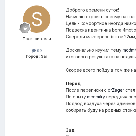
Доброго времени суток!
Начинаю строить пневму на гол
Цель - комфортное иногда низк
Подвеска идентична bora 4motion, a
Спереди макферсон (шток 22мм, 
Пользователи
Досканально изучил тему
mcdmi
99
Город:
Sar
итогового результата на подушк
Скорее всего пойду в том же на
Перед
После переписки с
drZager
стал 
По опыту
mcdmitry
передняя опо
Подвод воздуха через админовс
собирать буду на родных стойка
Зад