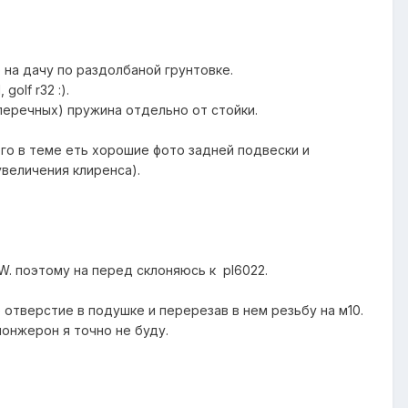
 на дачу по раздолбаной грунтовке.
golf r32 :).
перечных) пружина отдельно от стойки.
его в теме еть хорошие фото задней подвески и
увеличения клиренса).
W. поэтому на перед склоняюсь к pl6022.
отверстие в подушке и перерезав в нем резьбу на м10.
лонжерон я точно не буду.