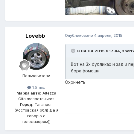
Lovebb
Опубликовано
4 апреля, 2015
В 04.04.2015 в 17:44, sport
Вот на 3х бубликах и зад и 
бора фомошн
Пользователи
Охринеть
1.5 тыс
Марка авто:
Altezza
Gita жопастенькая
Город:
Таганрог
(Ростовская обл) Да я
говорю с
телефизором))