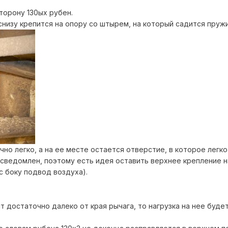
торону 130ых рубен.
снизу крепится на опору со штырем, на который садится пруж
но легко, а на ее месте остается отверстие, в которое легк
усведомлен, поэтому есть идея оставить верхнее крепление 
с боку подвод воздуха).
т достаточно далеко от края рычага, то нагрузка на нее буде