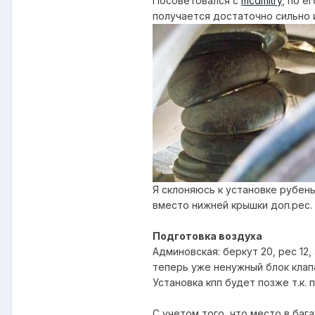
Посоветовался с
mcdmitry
, по е
получается достаточно сильно и
Я склоняюсь к установке рубен
вместо нижней крышки доп.рес. 
Подготовка воздуха
Админовская: беркут 20, рес 12,
теперь уже ненужный блок клапа
Установка кпп будет позже т.к. 
С учетом того, что место в баг