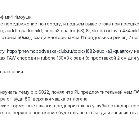
ьф мк4 4моушн.
ое передвижение по городу, и подъем выше стока при поездке
udi tt quattro mk1, audi a3 quattro (s3) 8l, skoda octavia 4x4 mk1, 
стойка 50мм), сзади многорычажка (1 продольный рычаг, 2 по
try
http://pnevmopodveska-club.ru/topic/1682-audi-a3-quattro/
у н
ах FAW спереди и rubena 130x3 с зади (с проставкой 2 см для 
правлении:
изучать тему о pl6022, понял что PL предпочтительней чем FA
ра от ауди 80,
верхняя чашка от логана.
кие тормозные шланги, предварительно углубив стандартное 
х т.к. верхнее положение будет выше стока, да и запиливать 