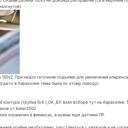
го словам рубена 130х3 не доконца расправляется в верхнем 
зогнутой).
ы 130х2. При недостаточном подъеме для увеличения клиренса
(гдето в барахолке тема была по этому поводу).
 4 контура (трубка 6/4 ),ОК ,ВУ. взял всборе тут на барахолке
нов от kimer2002.
пока ограничен в финансах, а нужны еще датчики ЛР.
ажнике крайне необходимо, расставиться с запаской я не согла