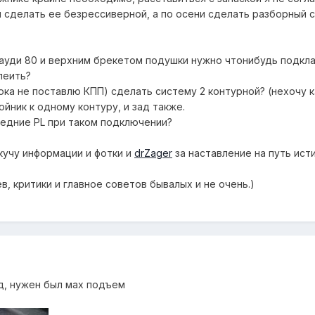
 сделать ее безрессиверной, а по осени сделать разборный с
 ауди 80 и верхним брекетом подушки нужно чтонибудь подкл
леить?
ока не поставлю КПП) сделать систему 2 контурной? (нехочу 
ойник к одному контуру, и зад также.
редние PL при таком подключении?
кучу информации и фотки и
drZager
за наставление на путь ист
в, критики и главное советов бывалых и не очень.)
ед, нужен был мах подъем