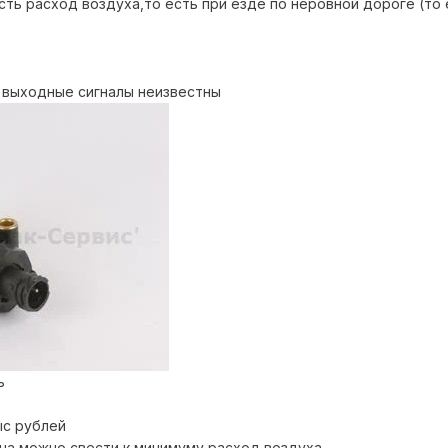
есть расход воздуха,то есть при езде по неровной дороге (то
и выходные сигналы неизвестны
ь
ыс рублей
ана можно свести к минимуму расход воздуха