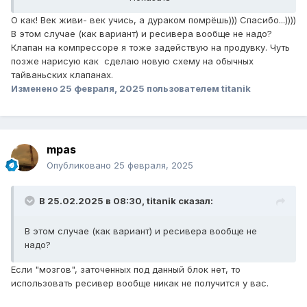
О как! Век живи- век учись, а дураком помрёшь))) Спасибо...))))
Если нужно накачать подушку, то включается
В этом случае (как вариант) и ресивера вообще не надо?
компрессор и клапан нужной подушки, воздух от
Клапан на компрессоре я тоже задействую на продувку. Чуть
компрессора проходит через осушитель, сушится и
позже нарисую как сделаю новую схему на обычных
попадает в подушку.
тайваньских клапанах.
Если нужно спустить подушку, то открывается клапан
Изменено
25 февраля, 2025
пользователем titanik
сброса и клапан подушки, воздух из подушки, проходит
через осушитель (в обратном направлении), забирает
влагу из него и выбрасывается в атмосферу.
mpas
Опубликовано
25 февраля, 2025
В 25.02.2025 в 08:30,
titanik
сказал:
В этом случае (как вариант) и ресивера вообще не
надо?
Если "мозгов", заточенных под данный блок нет, то
использовать ресивер вообще никак не получится у вас.