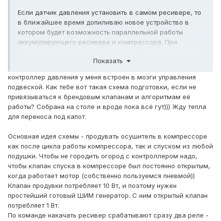
Если датчик давления установить в самом ресивере, то
в ближайшее время допиливаю новое устройство в
котором будет возможность параллельной работы
аккумулирующего ресивера и компрессора. При
использовании Пневмоконтроллера (моего или любого
Показать
другого) с этим контроллером, получаем практически
полный аналог логики работы мозгов в брендовых авто.
контроллер давления у меня встроен в мозги управления
Контроллер ресивера пневматической подвески, модель
подвеской. Как тебе вот такая схема подготовки, если не
КРПП-2, будет называться.) Может кому пригодиться при
привязываться к брендовым клапанам и алгоритмам её
постройке/модернизации своих "ласточек".
работы? Собрана на столе и вроде пока всё гут))) Жду тепла
для переноса под капот.
Основная идея схемы - продувать осушитель в компрессоре
как после цикла работы компрессора, так и спуском из любой
подушки. Чтобы не городить огород с контроллером надо,
чтобы клапан спуска в компрессоре был постоянно открытым,
когда работает мотор (собственно пользуемся пневмой))
Клапан продувки потребляет 10 Вт, и поэтому нужен
простейший готовый ШИМ генератор. С ним открытый клапан
потребляет 1 Вт.
По команде накачать ресивер срабатывают сразу два реле -