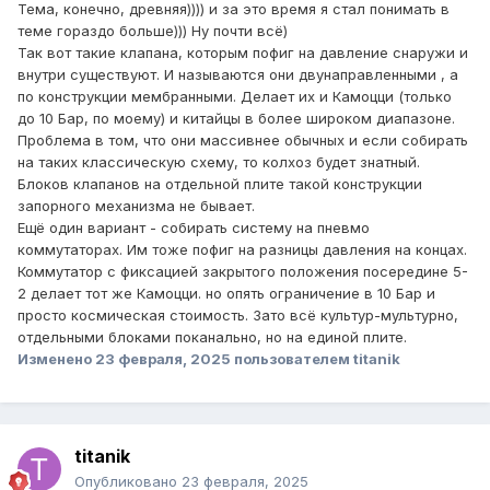
Тема, конечно, древняя)))) и за это время я стал понимать в
теме гораздо больше))) Ну почти всё)
Так вот такие клапана, которым пофиг на давление снаружи и
внутри существуют. И называются они двунаправленными , а
по конструкции мембранными. Делает их и Камоцци (только
до 10 Бар, по моему) и китайцы в более широком диапазоне.
Проблема в том, что они массивнее обычных и если собирать
на таких классическую схему, то колхоз будет знатный.
Блоков клапанов на отдельной плите такой конструкции
запорного механизма не бывает.
Ещё один вариант - собирать систему на пневмо
коммутаторах. Им тоже пофиг на разницы давления на концах.
Коммутатор с фиксацией закрытого положения посередине 5-
2 делает тот же Камоцци. но опять ограничение в 10 Бар и
просто космическая стоимость. Зато всё культур-мультурно,
отдельными блоками поканально, но на единой плите.
Изменено
23 февраля, 2025
пользователем titanik
titanik
Опубликовано
23 февраля, 2025