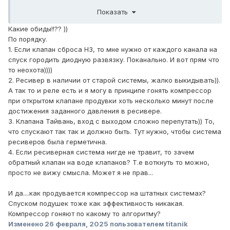
в крайнем случае, можно использовать реле с
Показать
отложенным временем отключения, чтобы весь воздух
успел стравиться.
Какие обиды!!?? ))
2. Использование "продувочного ресивера 1л" очень
По порядку.
спорное решение. Вы считаете, что при накачке
1. Если клапан сброса НЗ, то мне нужно от каждого канала на
основного реса + продувочного реса в 1л, и
спуск городить диодную развязку. Поканально. И вот прям что
последующей продувкой влагоотделителя воздухом из
то неохота))))
продувочного реса 1л вы удалите всю влагу из
2. Ресивер в наличии от старой системы, жалко выкидывать)).
влагоотделителя, которая накопилась при цикле
А так то и реле есть и я могу в принципе гонять компрессор
накачки? Сильно сомневаюсь!
при открытом клапане продувки хоть несколько минут после
3. Судя по инфо из вашего первого поста что при
достижения заданного давления в ресивере.
падении давления в ресивере, падают подушки, говорит
3. Клапана Тайвань, вход с выходом сложно перепутать)) То,
о том, что клапана у вас стоят в непроектном положении
что спускают так так и должно быть. Тут нужно, чтобы система
и их нужно переворачивать в схеме, чтобы они держали
ресиверов была герметична.
давление в подушках, внезависимости от давления в
4. Если ресиверная система нигде не травит, то зачем
ресивере.
обратный клапан на воде клапанов? Т.е воткнуть то можно,
4, Между блоком клапанов и аккумулирующим
просто не вижу смысла. Может я не прав...
ресивером должен стоять отсекающий ресивер клапан,
т.е. он должен держать давление в ресивере
И да....как продувается компрессор на штатных системах?
внезависимости от давления в линии между ресивером
Спуском подушек тоже как эффективность никакая.
и блоком клапанов.
Компрессор гоняют по какому то алгоритму?
Изменено
26 февраля, 2025
пользователем titanik