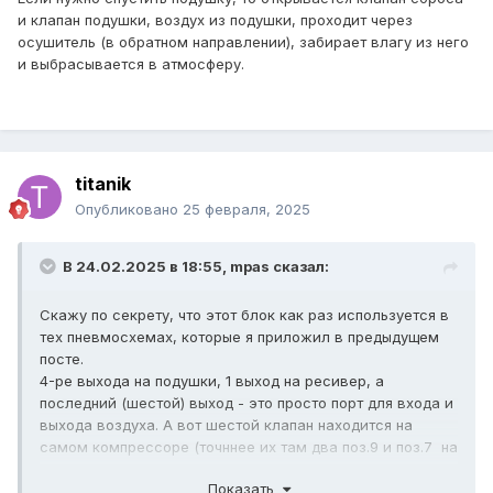
и клапан подушки, воздух из подушки, проходит через
осушитель (в обратном направлении), забирает влагу из него
и выбрасывается в атмосферу.
titanik
Опубликовано
25 февраля, 2025
В 24.02.2025 в 18:55,
mpas
сказал:
Скажу по секрету, что этот блок как раз используется в
тех пневмосхемах, которые я приложил в предыдущем
посте.
4-ре выхода на подушки, 1 выход на ресивер, а
последний (шестой) выход - это просто порт для входа и
выхода воздуха. А вот шестой клапан находится на
самом компрессоре (точннее их там два поз.9 и поз.7 на
схеме и они работают совместно и вкл-выкл
Показать
одновременно) .