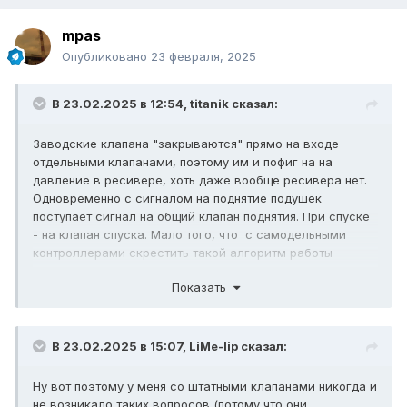
mpas
Опубликовано
23 февраля, 2025
В 23.02.2025 в 12:54,
titanik
сказал:
Заводские клапана "закрываются" прямо на входе
отдельными клапанами, поэтому им и пофиг на на
давление в ресивере, хоть даже вообще ресивера нет.
Одновременно с сигналом на поднятие подушек
поступает сигнал на общий клапан поднятия. При спуске
- на клапан спуска. Мало того, что с самодельными
контроллерами скрестить такой алгоритм работы
требует дополнительных схем, так ещё и одновременно
Показать
поднимать и опускать поштучно подушки никак не
получится. Штатные контроллеры имеют какой то свой
алгоритм подстройки.
Плюс в штатке ещё и продувка идёт при спуске подушек.
В 23.02.2025 в 15:07,
LiMe-lip
сказал:
Я отмёл брендовые блоки клапанов почти сразу, хотя
конечно они понтовые))
Ну вот поэтому у меня со штатными клапанами никогда и
не возникало таких вопросов (потому что они