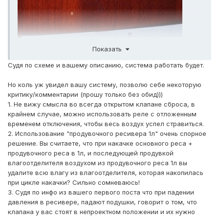
Показать
Судя по схеме и вашему описанию, система работать будет.
Но коль уж увидел вашу систему, позволю себе некоторую
критику/комментарии (прошу только без обид)))
1. Не вижу смысла во всегда открытом клапане сброса, в
крайнем случае, можно использовать реле с отложенным
временем отключения, чтобы весь воздух успел стравиться.
2. Использование "продувочного ресивера 1л" очень спорное
решение. Вы считаете, что при накачке основного реса +
продувочного реса в 1л, и последующей продувкой
влагоотделителя воздухом из продувочного реса 1л вы
удалите всю влагу из влагоотделителя, которая накопилась
при цикле накачки? Сильно сомневаюсь!
3. Судя по инфо из вашего первого поста что при падении
давления в ресивере, падают подушки, говорит о том, что
клапана у вас стоят в непроектном положении и их нужно