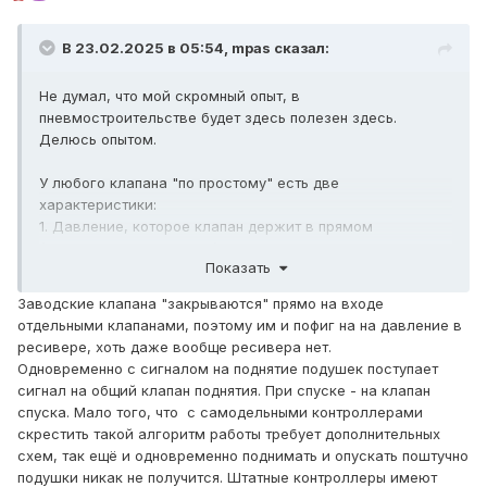
В 23.02.2025 в 05:54,
mpas
сказал:
Не думал, что мой скромный опыт, в
пневмостроительстве будет здесь полезен здесь.
Делюсь опытом.
У любого клапана "по простому" есть две
характеристики:
1. Давление, которое клапан держит в прямом
(правильном, проектном) направлении.
Показать
2. Давление, которое клапан держит в обратном
направлении.
Заводские клапана "закрываются" прямо на входе
отдельными клапанами, поэтому им и пофиг на на давление в
Так вот лет 10 назад, когда я экспериментировал и
ресивере, хоть даже вообще ресивера нет.
подбирал себе клапана для пневмы, Я ставил
Одновременно с сигналом на поднятие подушек поступает
эксперименты и получил следующие результаты:
сигнал на общий клапан поднятия. При спуске - на клапан
- Если взять клапан с 3 мм седлом и дунуть в него в
спуска. Мало того, что с самодельными контроллерами
прямом направлении, то держит он очень много,
скрестить такой алгоритм работы требует дополнительных
максимального давления от моего компрессора не
схем, так ещё и одновременно поднимать и опускать поштучно
хватало, чтобы клапан начал травить.
подушки никак не получится. Штатные контроллеры имеют