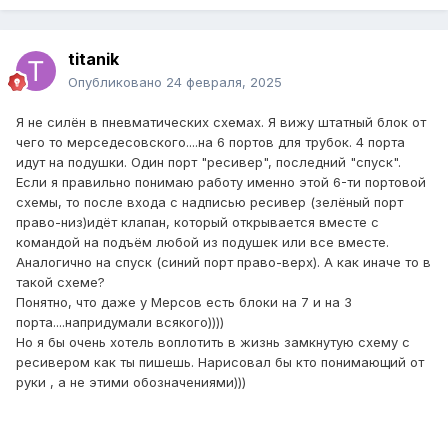
titanik
Опубликовано
24 февраля, 2025
Я не силён в пневматических схемах. Я вижу штатный блок от
чего то мерседесовского....на 6 портов для трубок. 4 порта
идут на подушки. Один порт "ресивер", последний "спуск".
Если я правильно понимаю работу именно этой 6-ти портовой
схемы, то после входа с надписью ресивер (зелёный порт
право-низ)идёт клапан, который открывается вместе с
командой на подъём любой из подушек или все вместе.
Аналогично на спуск (синий порт право-верх). А как иначе то в
такой схеме?
Понятно, что даже у Мерсов есть блоки на 7 и на 3
порта....напридумали всякого))))
Но я бы очень хотель воплотить в жизнь замкнутую схему с
ресивером как ты пишешь. Нарисовал бы кто понимающий от
руки , а не этими обозначениями)))