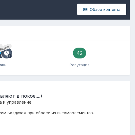
Обзор контента
й
Редкий
42
чки
Репутация
ляют в покое....)
а и управление
хим воздухом при сбросе из пневмоэлементов.