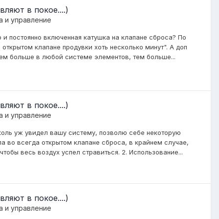
ляют в покое....)
а и управление
 и постоянно включенная катушка на клапане сброса? По
 открытом клапане продувки хоть несколько минут". А доп
чем больше в любой системе элементов, тем больше...
ляют в покое....)
а и управление
 коль уж увидел вашу систему, позволю себе некоторую
ла во всегда открытом клапане сброса, в крайнем случае,
обы весь воздух успел стравиться. 2. Использование...
ляют в покое....)
а и управление