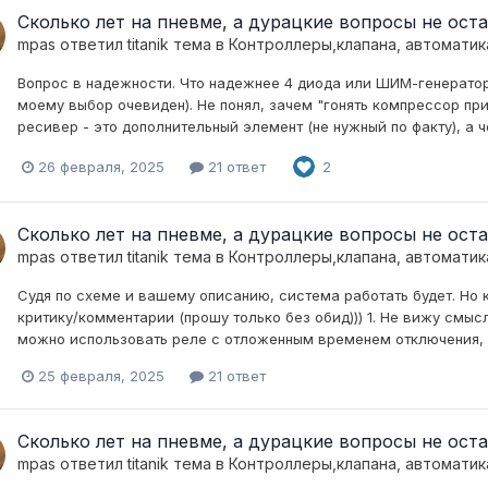
Сколько лет на пневме, а дурацкие вопросы не остав
mpas
ответил
titanik
тема в
Контроллеры,клапана, автоматик
Вопрос в надежности. Что надежнее 4 диода или ШИМ-генератор
моему выбор очевиден). Не понял, зачем "гонять компрессор при
ресивер - это дополнительный элемент (не нужный по факту), а 
26 февраля, 2025
21 ответ
2
Сколько лет на пневме, а дурацкие вопросы не остав
mpas
ответил
titanik
тема в
Контроллеры,клапана, автоматик
Судя по схеме и вашему описанию, система работать будет. Но
критику/комментарии (прошу только без обид))) 1. Не вижу смыс
можно использовать реле с отложенным временем отключения, чт
25 февраля, 2025
21 ответ
Сколько лет на пневме, а дурацкие вопросы не остав
mpas
ответил
titanik
тема в
Контроллеры,клапана, автоматик