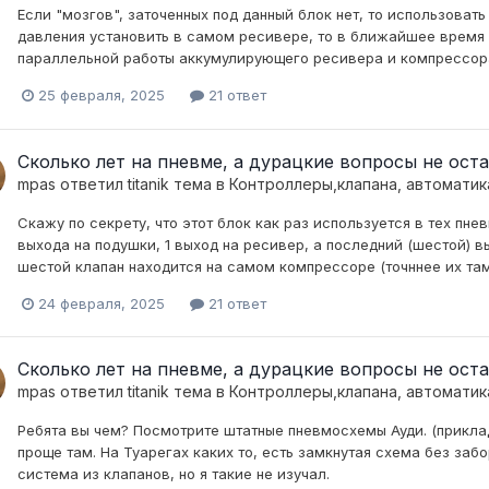
Если "мозгов", заточенных под данный блок нет, то использовать
давления установить в самом ресивере, то в ближайшее время
параллельной работы аккумулирующего ресивера и компрессора
25 февраля, 2025
21 ответ
Сколько лет на пневме, а дурацкие вопросы не остав
mpas
ответил
titanik
тема в
Контроллеры,клапана, автоматик
Скажу по секрету, что этот блок как раз используется в тех пн
выхода на подушки, 1 выход на ресивер, а последний (шестой) вы
шестой клапан находится на самом компрессоре (точннее их там д
24 февраля, 2025
21 ответ
Сколько лет на пневме, а дурацкие вопросы не остав
mpas
ответил
titanik
тема в
Контроллеры,клапана, автоматик
Ребята вы чем? Посмотрите штатные пневмосхемы Ауди. (приклад
проще там. На Туарегах каких то, есть замкнутая схема без заб
система из клапанов, но я такие не изучал.