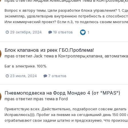
mpas
ответил
Андрей Александрович
тема в
Контроллеры,кл
Вопрос к автору темы. Цели разработки блока управления? 1. Сде
экземпляр, удовлетворив внутреннюю потребность в способности
Или коммерческий проект? Если п.3, то поделюсь своим многоле
29 октября, 2024
19 ответов
1
Блок клапанов из реек ГБО.Проблема!
mpas
ответил
Jack
тема в
Контроллеры,клапана, автоматика
Баг в электрике. 100%
23 июля, 2024
7 ответов
Пневмоподвеска на Форд Мондео 4 (от "MPAS")
mpas
ответил
mpas
тема в
Ford
Приветствую всех. Действительно, подзабросил совсем делать 
Исправляюсь)))). Пробег на пневме на сегодняшний день 150 00
отрабатывают свои задачи штатно и предсказуемо. Что произошло 