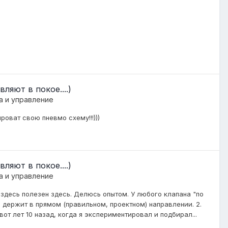
ляют в покое....)
а и управление
оват свою пневмо схему!!!)))
ляют в покое....)
а и управление
 здесь полезен здесь. Делюсь опытом. У любого клапана "по
н держит в прямом (правильном, проектном) направлении. 2.
от лет 10 назад, когда я экспериментировал и подбирал...