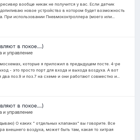
 ресивер вообще никак не получится у вас. Если датчик
 допиливаю новое устройство в котором будет возможность
. При использовании Пневмоконтроллера (моего или...
ляют в покое....)
а и управление
евмосхемах, которые я приложил в предыдущем посте. 4-ре
ход - это просто порт для входа и выхода воздуха. А вот
ва поз.9 и поз.7 на схеме и они работают совместно и...
ляют в покое....)
а и управление
ываю) О каких " отдельных клапанах" вы говорите. Все
ора внешнего воздуха, может быть там, какая то хитрая