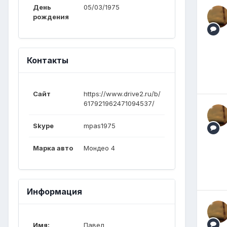
День
05/03/1975
рождения
Контакты
Сайт
https://www.drive2.ru/b/
617921962471094537/
Skype
mpas1975
Марка авто
Мондео 4
Информация
Имя:
Павел