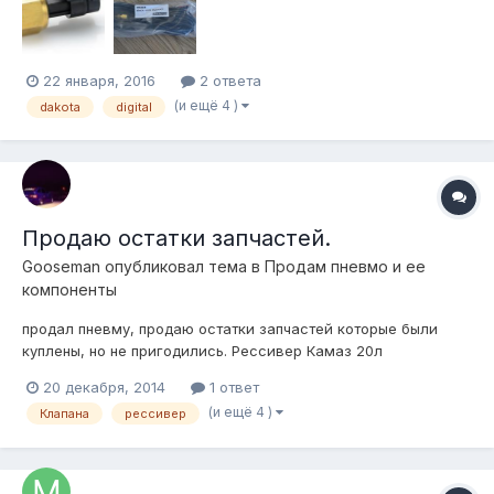
22 января, 2016
2 ответа
(и ещё 4 )
dakota
digital
Продаю остатки запчастей.
Gooseman
опубликовал тема в
Продам пневмо и ее
компоненты
продал пневму, продаю остатки запчастей которые были
куплены, но не пригодились. Рессивер Камаз 20л
(практически новый)- 1000 руб Клапана атикер 4 шт(3 месяца
20 декабря, 2014
1 ответ
б\у, чистые , рабочие) -1 шт 400 руб 4шт-1500. датчик
(и ещё 4 )
Клапана
рессивер
клиренса (новый с колодкой) -1200 руб вольтметр цифровой
12в - 300 руб если все вмес...