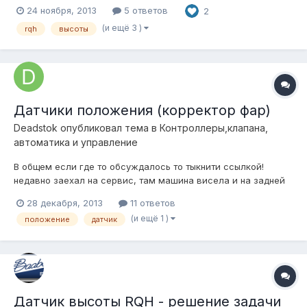
24 ноября, 2013
5 ответов
2
крепление штанги датчика 1шт; - винт крепления штанги 1шт; -
гайка крепления штанги 1шт. Цена одного комплекта $15.
(и ещё 3 )
rqh
высоты
Достав...
Датчики положения (корректор фар)
Deadstok
опубликовал тема в
Контроллеры,клапана,
автоматика и управление
В общем если где то обсуждалось то тыкнити ссылкой!
недавно заехал на сервис, там машина висела и на задней
оси у нее дачики пола были, естественно для коррекции угла
28 декабря, 2013
11 ответов
наклона фар, если их использовать для выставления уровня
(и ещё 1 )
положение
датчик
пола наших машин? часто встречаю обсуждения датчиков от
ровера, а таких как...
Датчик высоты RQH - решение задачи