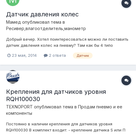
Датчик давления колес
Мамед
опубликовал тема в
Ресивер,влагоотделитель,манометр
Добрый вечер. Хотел поинтересоваться можно ли поставить
датчик давления колес на пневму? Там как бы 4 типо
колпачка которые накручиваются на нипель колеса и в
23 мая, 2014
2 ответа
Датчик
салоне на не большом экранчике показывают давление.
Можно ли использовать их для пневмы?
Крепления для датчиков уровня
RQH100030
TEXNOPORT
опубликовал тема в
Продам пневмо и ее
компоненты
Постоянно в наличии крепления для датчиков уровня
RQH100030 В комплект входит: - крепление датчика S или П
образной формы 1шт; - винты крепления датчика 2шт; -