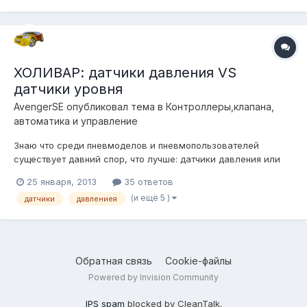
поперечной устойчивости стоят и спереди и сзади. так вот:
если начать впускат...
ХОЛИВАР: датчики давления VS
датчики уровня
AvengerSE
опубликовал тема в
Контроллеры,клапана,
автоматика и управление
Знаю что среди пневмоделов и пневмопользователей
существует давний спор, что лучше: датчики давления или
датчики уровня? Предлагаю расписать плюсы и минусу и тех
25 января, 2013
35 ответов
и других, а в процессе спора родится ИСТИНА. У меня стоят
(и ещё 5 )
датчики
давлениея
датчики давления, н оя бы с удовольствием попробовал
датчики уровня....
Обратная связь
Cookie-файлы
Powered by Invision Community
IPS spam
blocked by CleanTalk.