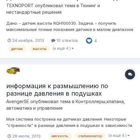
TEXNOPORT
опубликовал тема в
Тюнинг и
нестандартные решения
Дано: - датчик высоты RQH100030. Задача: - получить
максимальные точные показания датчика в малом диапазоне
движения элемента подвески. Говоря простыми словами - у
24 ноября, 2013
10 ответов
4
данного датчика есть один недостаток - его плечо слишком
велико по отношению к длине штанги, из-за чего, порой,
(и ещё 4 )
датчик
высоты
нельзя получит...
информация к размышлению по
разнице давления в подушках
AvengerSE
опубликовал тема в
Контроллеры,клапана,
автоматика и управление
Моя система построена на датчиках давления. Некоторые
"странности" в разнице давления в подушках в зависимости
от развесовки в машине уже обсуждались на этом форуме.
(и ещё 4 )
28 июля, 2013
мягкость
стабилизатор
Заметил еще одну закономерность! у меня стабилизаторы