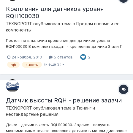
Крепления для датчиков уровня
RQH100030
TEXNOPORT
опубликовал тема в
Продам пневмо и ее
компоненты
Постоянно в наличии крепления для датчиков уровня
RQH100030 В комплект входит: - крепление датчика S или П
образной формы 1шт; - винты крепления датчика 2шт; -
24 ноября, 2013
5 ответов
2
крепление штанги датчика 1шт; - винт крепления штанги 1шт; -
гайка крепления штанги 1шт. Цена одного комплекта $15.
(и ещё 3 )
rqh
высоты
Достав...
Датчик высоты RQH - решение задачи
TEXNOPORT
опубликовал тема в
Тюнинг и
нестандартные решения
Дано: - датчик высоты RQH100030. Задача: - получить
максимальные точные показания датчика в малом диапазоне