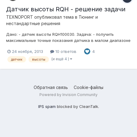
Датчик высоты RQH - решение задачи
TEXNOPORT
опубликовал тема в
Тюнинг и
нестандартные решения
Дано: - датчик высоты RQH100030. Задача: - получить
максимальные точные показания датчика в малом диапазоне
движения элемента подвески. Говоря простыми словами - у
24 ноября, 2013
10 ответов
4
данного датчика есть один недостаток - его плечо слишком
велико по отношению к длине штанги, из-за чего, порой,
(и ещё 4 )
датчик
высоты
нельзя получит...
Обратная связь
Cookie-файлы
Powered by Invision Community
IPS spam
blocked by CleanTalk.