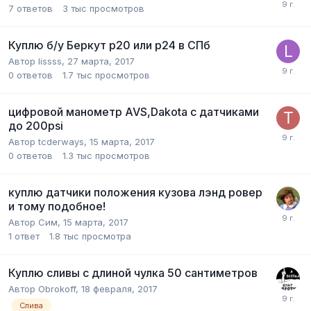
7
ответов
3 тыс
просмотров
Куплю б/у Беркут р20 или р24 в СПб
Автор
lissss
,
27 марта, 2017
0
ответов
1.7 тыс
просмотров
цифровой манометр AVS,Dakota с датчиками
до 200psi
Автор
tcderways
,
15 марта, 2017
0
ответов
1.3 тыс
просмотров
куплю датчики положения кузова лэнд ровер
и тому подобное!
Автор
Сим
,
15 марта, 2017
1
ответ
1.8 тыс
просмотра
Куплю сливы с длиной чулка 50 сантиметров
Автор
Obrokoff
,
18 февраля, 2017
Слива