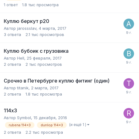
1
ответ
1.8 тыс
просмотра
Куплю беркут р20
Автор
jarossslav
,
4 марта, 2017
3
ответа
2.1 тыс
просмотров
Куплю бубоик с грузовика
Автор
Hell
,
25 февраля, 2017
2
ответа
2 тыс
просмотров
Срочно в Петербурге куплю фитинг (один)
Автор
titanik
,
2 марта, 2017
2
ответа
1.8 тыс
просмотра
114х3
Автор
Symbol
,
15 декабря, 2016
(и ещё 1 )
rubena 114x3
dunlop 114x3
2
ответа
2.2 тыс
просмотра