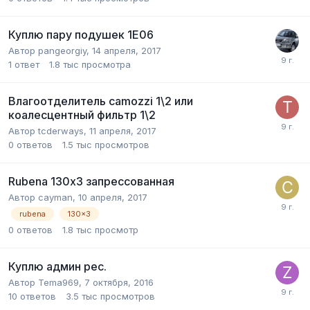
Куплю пару подушек 1Е06
Автор
pangeorgiy
,
14 апреля, 2017
1
ответ
1.8 тыс
просмотра
Влагоотделитель camozzi 1\2 или
коалесцентный фильтр 1\2
Автор
tcderways
,
11 апреля, 2017
0
ответов
1.5 тыс
просмотров
Rubena 130х3 запрессованная
Автор
cayman
,
10 апреля, 2017
rubena
130x3
0
ответов
1.8 тыс
просмотр
Куплю админ рес.
Автор
Tema969
,
7 октября, 2016
10
ответов
3.5 тыс
просмотров