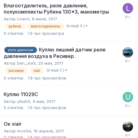
Влагоотделитель, реле давления,
полукомплекты Рубена 130*3, манометры
Автор
Lixach
,
8 июня, 2017
(и ещё 4 )
рубена
влагоотделитель
0
ответов
1.6 тыс
просмотра
Куплю лишний датчик реле
реле давления
давления воздуха в Ресивер .
Автор
Den_Joint
,
25 мая, 2017
(и ещё 2 )
ресивер
viair
0
ответов
1.8 тыс
просмотров
Куплю 11029С
Автор
utka55
,
9 мая, 2017
0
ответов
1.6 тыс
просмотров
Ок viair
Автор
mcm54
,
18 апреля, 2017
0
ответов
1.4 тыс
просмотров