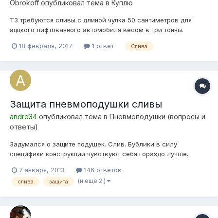
Obrokoff
опубликовал тема в
Куплю
ТЗ требуются сливы с длиной чулка 50 сантиметров для
аццкого лифтованного автомобиля весом в три тонны.
Максимальный диаметр 160 мм. Варианты сюда или в личку.
18 февраля, 2017
1 ответ
Слива
Защита пневмоподушки сливы
andre34
опубликовал тема в
Пневмоподушки (вопросы и
ответы)
Задумался о защите подушек. Слив. Бублики в силу
специфики конструкции чувствуют себя гораздо лучше.
Понимаю что и так работают, и не один год но почитав форум
7 января, 2013
146 ответов
ауди решил что лучше как лучше. Для ауди есть два типа
(и ещё 2 )
слива
защита
стоек и по отзывам защита решила проблемы с ресусом.
Для защитного стакана...