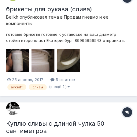
брикеты для рукава (слива)
Belikh
опубликовал тема в
Продам пневмо и ее
компоненты
готовые брикеты готовые к установке на ваш диаметр
стойки второ пласт Екатеринбург 89995656543 отправка в
любой регион цена за комплект из 2шт (сальники в комплект
не входят) 2000р
25 апреля, 2017
5 ответов
(и ещё 2 )
aircraft
сливы
Куплю сливы с длиной чулка 50
сантиметров