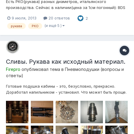
Есть РКО(рукава) разных диаметров, итальянского
производства. Сейчас в наличии(цена за 1см погонный): BDS
79.6(min)\120(max)\2.7mm($0.20) BDM
9 июля, 2013
20 ответов
2
90.8(min)\130(max)\2.5mm($0.22) BDB
100.8(min)\160(max)\2.4mm($0.25)
(и ещё 5 )
рукава
РКО
Сливы. Рукава как исходный материал.
Firepro
опубликовал тема в
Пневмоподушки (вопросы и
ответы)
Готовые подушка кабины - это, безусловно, прекрасно.
Доработал напильником - установил. Что может быть проще.
А что если подушку невозможно установить в таком виде,
если нужны другие характеристики, меньший ход? Ситуация
упрощается если Вы токарь со стажем и в Вашем гараже
есть необходимые...