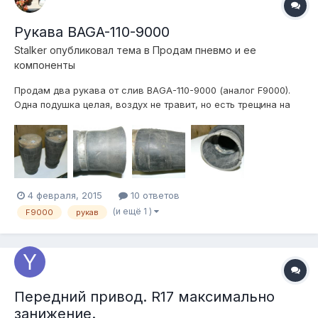
Рукава BAGA-110-9000
Stalker
опубликовал тема в
Продам пневмо и ее
компоненты
Продам два рукава от слив BAGA-110-9000 (аналог F9000).
Одна подушка целая, воздух не травит, но есть трещина на
опорном основании: На второй подушке есть неглубокие
потертости на рукаве и выломан поршень: Резьба под фитинг
- 1/2", резьба под крепеж - 3/8". Верхние площадки из
алюминия....
4 февраля, 2015
10 ответов
(и ещё 1 )
F9000
рукав
Передний привод. R17 максимально
занижение.