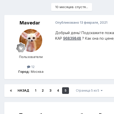
10 месяцев спустя...
Mavedar
Опубликовано
13 февраля, 2021
Добрый день! Подскажите пожал
KAP
96839848
? Как она по цен
Пользователи
12
Город:
Москва
НАЗАД
1
2
3
4
5
Страница 5 из 5