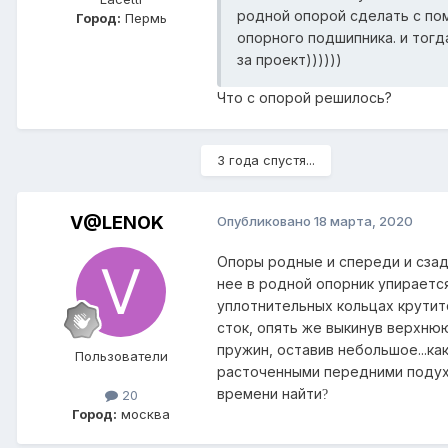
родной опорой сделать с по
Город:
Пермь
опорного подшипника. и тог
за проект))))))
Что с опорой решилось?
3 года спустя...
V@LENOK
Опубликовано
18 марта, 2020
Опоры родные и спереди и сза
нее в родной опорник упирается
уплотнительных кольцах крутит
сток, опять же выкинув верхнюю
пружин, оставив небольшое...ка
Пользователи
расточенными передними поду
времени найти
?
20
Город:
москва