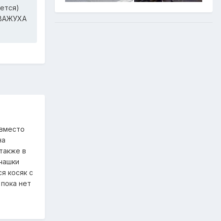
ется)
УВАЖУХА
 вместо
на
также в
 чашки
я косяк с
пока нет