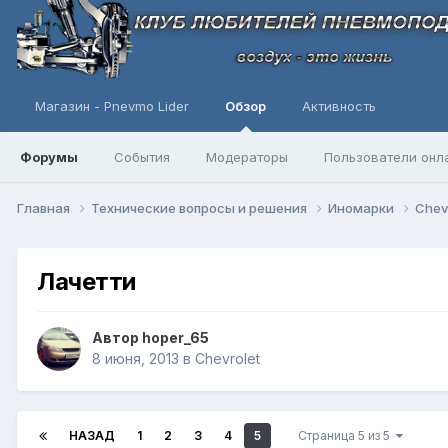
Магазин - Pnevmo Lider
Обзор
Активность
Форумы
События
Модераторы
Пользователи онл
Главная
Технические вопросы и решения
Иномарки
Chev
Лачетти
Автор
hoper_65
8 июня, 2013
в
Chevrolet
НАЗАД
1
2
3
4
5
Страница 5 из 5