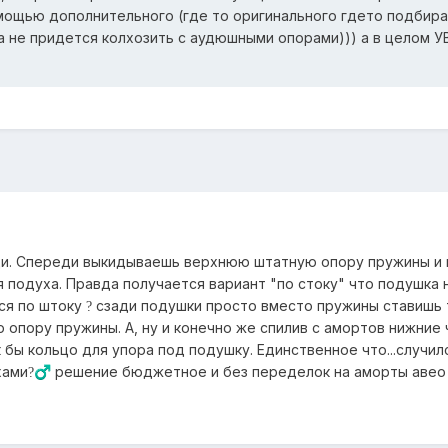
мощью дополнительного (где то оригинального гдето подбира
да не придется колхозить с аудюшными опорами))) а в целом 
ди. Спереди выкидываешь верхнюю штатную опору пружины и
 подуха. Правда получается вариант "по стоку" что подушка 
ся по штоку
сзади подушки просто вместо пружины ставишь 
?
 опору пружины. А, ну и конечно же спилив с амортов нижние
к бы кольцо для упора под подушку. Единственное что...случилс
хами
решение бюджетное и без переделок на аморты авео 
?‍♂️