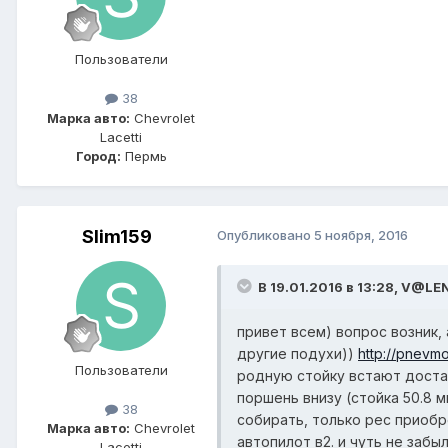
Пользователи
38
Марка авто:
Chevrolet
Lacetti
Город:
Пермь
Slim159
Опубликовано
5 ноября, 2016
В 19.01.2016 в 13:28, V@LE
привет всем) вопрос возник, 
другие подухи))
http://pnevm
Пользователи
родную стойку встают достат
поршень внизу (стойка 50.8 
38
собирать, только рес приобр
Марка авто:
Chevrolet
автопилот в2. и чуть не забы
Lacetti