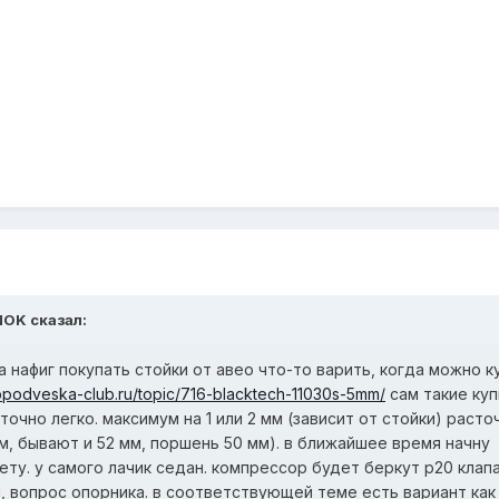
NOK сказал:
а нафиг покупать стойки от авео что-то варить, когда можно к
opodveska-club.ru/topic/716-blacktech-11030s-5mm/
сам такие куп
очно легко. максимум на 1 или 2 мм (зависит от стойки) расто
мм, бывают и 52 мм, поршень 50 мм). в ближайшее время начну
ету. у самого лачик седан. компрессор будет беркут р20 клапа
л, вопрос опорника. в соответствующей теме есть вариант как