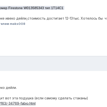
омер Firestone W013585343 тип 1T14C1
рке ивеко дейли,стоимость достигает 12-13тыс. Хотелось бы ч
телем maks008
еко дейли.
ит вот эта подушка (если самому сделать стаканы)
/163/-34769-fabio.html