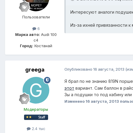
Интересуют аналоги подуше
Пользователи
Из-за ихней привязанности к
6
Марка авто:
Audi 100
c4
Город:
Костанай
greega
Опубликовано
16 августа, 2013
(из
Я брал по не знанию 819N порш
этот
вариант. Сам баллон в райо
Зы а подушки то под кабину или 
Изменено
16 августа, 2013
польз
Модераторы
2.4 тыс