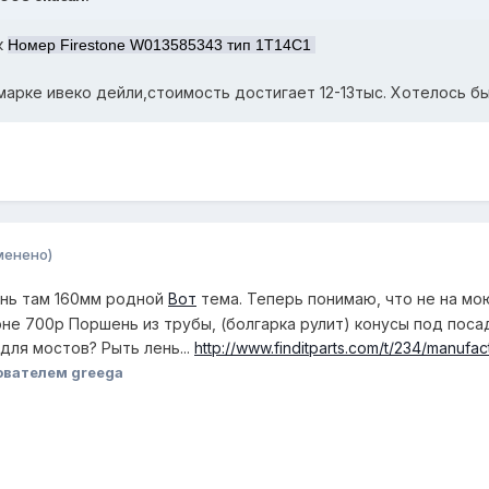
к
Номер Firestone W013585343 тип 1T14C1
 марке ивеко дейли,стоимость достигает 12-13тыс. Хотелось б
менено)
ень там 160мм родной
Вот
тема. Теперь понимаю, что не на м
не 700р Поршень из трубы, (болгарка рулит) конусы под посадк
для мостов? Рыть лень...
http://www.finditparts.com/t/234/manuf
ователем greega