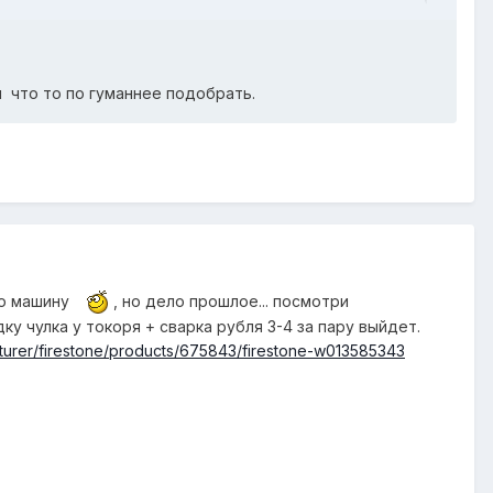
ы что то по гуманнее подобрать.
ою машину
, но дело прошлое... посмотри
у чулка у токоря + сварка рубля 3-4 за пару выйдет.
acturer/firestone/products/675843/firestone-w013585343