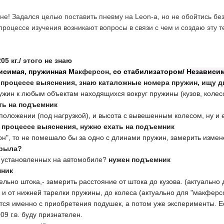
е! Задался целью поставить пневму на Leon-а, но не обойтись бе
процессе изучения возникают вопросы в связи с чем и создаю эту 
05 кг./ этого не знаю
исимая, пружинная М
акферсон
, со стабилизатором/
Независим
 процессе выяснения, знаю каталожные номера пружин, ищу 
жин к любым объектам находящихся вокруг пружины (кузов, колесо,
ть на подъемник
положении (под нагрузкой), и высота с вывешенным колесом, ну и е
 процессе выяснения, нужно ехать на подъемник
он", то не помешало бы за одно с длинами пружин, замерить измен
крыла?
н установленных на автомобиле?
нужен подъемник
мник
льно штока,- замерить расстояние от штока до кузова. (актуально
, и от нижней тарелки пружины, до колеса (актуально для "макферс
тся именно с приобретения подушек, а потом уже эксперименты. Е
09 г.в. буду признателен.