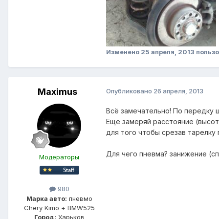
Изменено
25 апреля, 2013
пользо
Maximus
Опубликовано
26 апреля, 2013
Всё замечательно! По передку ш
Еще замеряй расстояние (высоту
для того чтобы срезав тарелку
Для чего пневма? занижение (сп
Модераторы
980
Марка авто:
пневмо
Chery Kimo + BMW525
Город:
Харьков