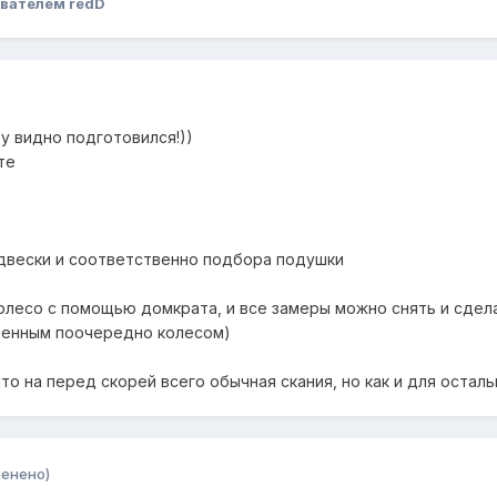
вателем redD
зу видно подготовился!))
те
двески и соответственно подбора подушки
колесо с помощью домкрата, и все замеры можно снять и сдела
ешенным поочередно колесом)
то на перед скорей всего обычная скания, но как и для остал
менено)