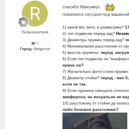
спасибо Максимус
повалялся сегодня под машиной 
1) какой вес авто, и развесовка?
17
Пользователи
2) тип подвески перед-зад?
Незав
3) Диаметры пружин перед-зад?
п
5
4) Минимальное расстояние от пр
Город:
Belgorod
5) высота пружины:
перед нагруже
6) Если тип подвески не "макферс
нужно ли?
7) Желательно фото стоек-пружи
8) Диаметр стойки?
перед - мах 5
если не так.
9) Если пружина смещена относите
макферсон, но визуально не вид
10) расстояниу от стойки до колес
либо боковое расстояние?