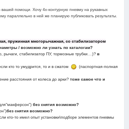
з вашей помощи. Хочу 4х-контурную пневму на рукавных
тему параллельно в ней же планирую публиковать результаты.
ая, пружинная
многорычажная
, со стабилизатором
диаметры
/ возможно ли узнать по каталогам?
 рычаги, стабилизатор ПУ, тормозные трубки....)?
в
сли кто то умудрится, то и в сжатом
(паспортная-полная
ение расстояния от колеса до арки?
тоже самое что и
 для"макферсон")
без снятия возможно?
он")
без снятия возможно?
сли кто-то имел опыт установки\подборе элементов пневмы