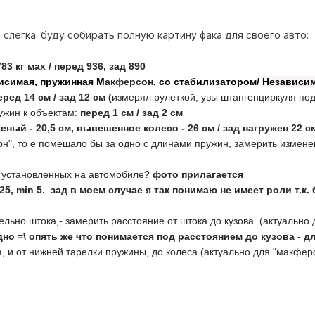
слегка. буду собирать полную картину фака для своего авто:
83 кг мах / перед 936, зад 890
исимая, пружинная М
акферсон
, со стабилизатором/
Независим
еред 14 см / зад 12 см (
измерял рулеткой, увы штангенциркуля под
ужин к объектам:
перед 1 см / зад 2 см
ный - 20,5 см, вывешенное колесо - 26 см / зад нагружен 22 с
он", то е помешало бы за одно с длинами пружин, замерить измене
н установленных на автомобиле?
фото прилагается
,25, min 5. зад в моем случае я так понимаю не имеет роли т.
льно штока,- замерить расстояние от штока до кузова. (актуально
но =\ опять же что понимается под расстоянием до кузова - 
а, и от нижней тарелки пружины, до колеса (актуально для "макфер