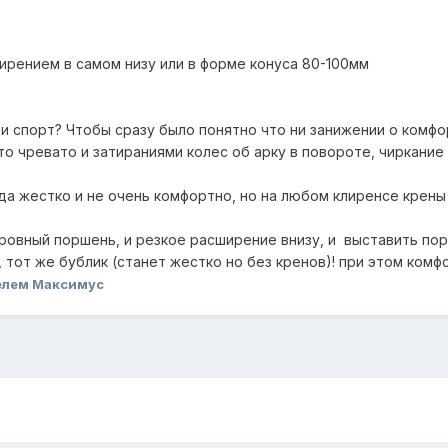
ирением в самом низу или в форме конуса 80-100мм
и спорт? Чтобы сразу было понятно что ни занижении о комфо
то чревато и затираниями колес об арку в повороте, чиркание
да жестко и не очень комфортно, но на любом клиренсе крены
 ровный поршень, и резкое расширение внизу, и выставить по
 тот же бублик (станет жестко но без кренов)! при этом комфо
елем Максимус