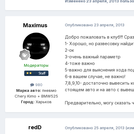
Изменено
23 апреля, 2013
пользо
Maximus
Опубликовано
23 апреля, 2013
Добро пожаловать в клуб!!! Сра
1- Хорошо, но развесовку найди
2-ок
3-очень важный параметр
4-тоже важно
Модераторы
5-важно для выяснения хода по
6-в вашем случае, не важно!
7,8,9,10- достаточно вывесить 
980
стоящем авто и на авто с выв
Марка авто:
пневмо
Chery Kimo + BMW525
Город:
Харьков
Предварительно, могу сказать ч
redD
Опубликовано
25 апреля, 2013
(из