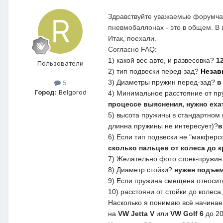
Здравствуйте уважаемые форумчан
пневмобаллонах - это в общем. В 
Итак, поехали.
Согласно FAQ:
1) какой вес авто, и развесовка?
12
Пользователи
2) тип подвески перед-зад?
Незав
3) Диаметры пружин перед-зад?
в
5
Город:
Belgorod
4) Минимальное расстояние от пру
процессе выяснения, нужно еха
5) высота пружины в стандартном 
длинна пружины не интересует)?
в
6) Если тип подвески не "макферс
сколько пальцев от колеса до 
7) Желательно фото стоек-пружи
8) Диаметр стойки?
нужен подъе
9) Если пружина смещена относите
10) расстояни от стойки до колеса
Насколько я понимаю всё начинае
на
VW Jetta V
или
VW Golf 6
до 20