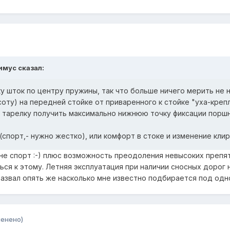
имус сказал:
у шток по центру пружины, так что больше ничего мерить не н
оту) на передней стойке от приваренного к стойке "уха-крепл
в тарелку получить максимально нижнюю точку фиксации порш
(спорт,- нужно жестко), или комфорт в стоке и изменение кли
не спорт :-) плюс возможность преодоления невысоких препят
ся к этому. Летняя эксплуатация при наличии сносных дорог 
азвал опять же насколько мне известно подбирается под одно
менено)