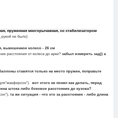
ая, пружинная
многорычажная
, со стабилизатором
 рукой не было)
м, вывешенное колесо - 26 см
ние расстояния от колеса до арки?
забыл измерить зад)) а
к. баллоны ставятся только на место пружин, поправьте
 для"макферсон").
вот этого не понял как делать, перед
длина штока либо боковое расстояние до кузова?
сон")
. та же ситуация - что это за расстояние - либо длина