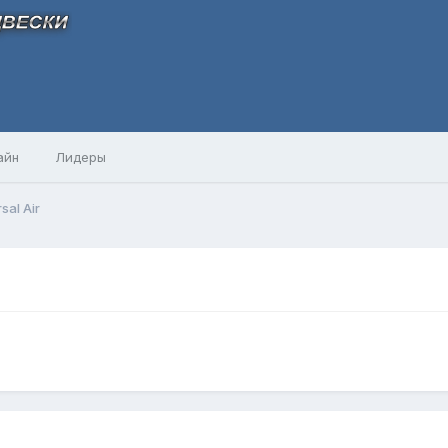
айн
Лидеры
sal Air