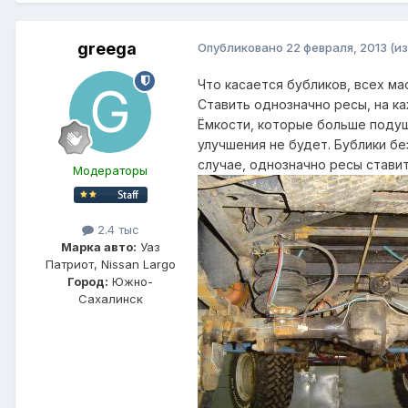
greega
Опубликовано
22 февраля, 2013
(и
Что касается бубликов, всех ма
Ставить однозначно ресы, на к
Ёмкости, которые больше подуш
улучшения не будет. Бублики бе
случае, однозначно ресы ставить
Модераторы
2.4 тыс
Марка авто:
Уаз
Патриот, Nissan Largo
Город:
Южно-
Сахалинск