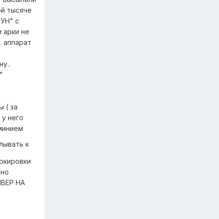
ой тысяче
ТУН" с
 арки не
. аппарат
у..
е"
 ( за
 у него
юминием
лывать к
локировки
чно
ИВЕР НА