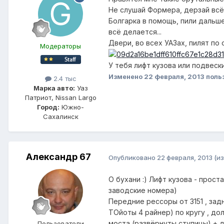
Не слушай Формера, дерзай всё
Болгарка в помощь, пили дальше
всё делается...
Двери, во всех УАЗах, пилят по с
Модераторы
У тебя лифт кузова или подвески
Изменено
22 февраля, 2013
поль
2.4 тыс
Марка авто:
Уаз
Патриот, Nissan Largo
Город:
Южно-
Сахалинск
Александр 67
Опубликовано
22 февраля, 2013
(и
О бухани :) Лифт кузова - прос
заводские номера)
Передние рессоры от 3151 , зад
ТОйоты 4 райнер) по кругу , до
моста (развёрнуты ступицы) + д
Пользователи