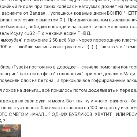
рийный гидрач при таких колёсах и нагрузках дохнет на перв
 на варианте от Валдая ... успешно.+ кованые диски ВСНПО "НЕП
ариант железяки с вылетом 0 ) При диагональном вывешивании
е бампера , лебёдки впереди и на корме , и все железяки то...
зель Исузу 4JG2 -T c механическим ТНВД.
рямозубая) понижение 2.58 всё Уаз - через переходную пластин
 и .... люблю машины конструкторы ! :) :) :) Так что я в "тем
ирь (Тува)и постоянно в доводке - сначала помогали конторы
алагрин" (кстати на фото" головастик" при мне делали в Мади-
повесили блок из бетона , а прикрыли всё гофрированным ал
ля лохов на деньги... всё пришлось потом доделывать и переде
дежда на свои руки...и мозги. Вот так. ну и много разного - б
готовлю к установке бак вместо запаски на 100 литров ну и коне
ГО С ЧЕГО И НАЧАЛ .. ? ОДНИХ БУБЛИКОВ ХВАТИТ , ИЛИ РЕС
А ?