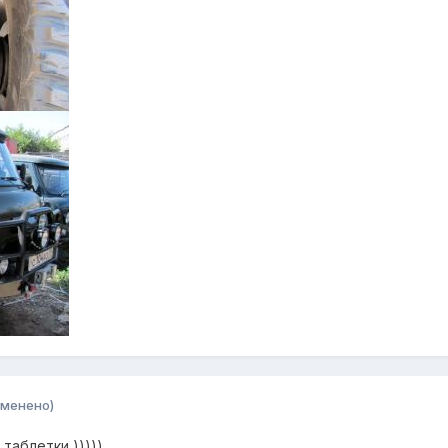
зменено)
таблетки )))))