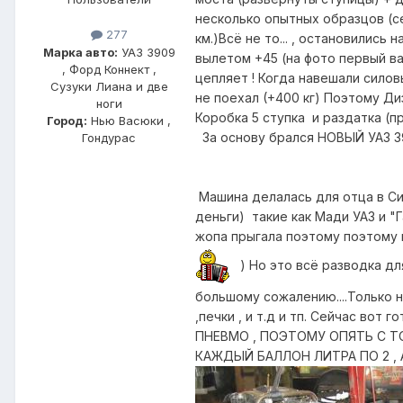
несколько опытных образцов (се
277
км.)Всё не то... , остановились
Марка авто:
УАЗ 3909
вылетом +45 (на фото первый в
, Форд Коннект ,
цепляет ! Когда навешали силовы
Сузуки Лиана и две
не поехал (+400 кг) Поэтому Ди
ноги
Коробка 5 ступка и раздатка (п
Город:
Нью Васюки ,
За основу брался НОВЫЙ УАЗ 3909
Гондурас
Машина делалась для отца в Сиб
деньги) такие как Мади УАЗ и "Г
жопа прыгала поэтому поэтому 
) Но это всё разводка д
большому сожалению....Только на
,печки , и т.д и тп. Сейчас вот 
ПНЕВМО , ПОЭТОМУ ОПЯТЬ С ТО
КАЖДЫЙ БАЛЛОН ЛИТРА ПО 2 , 