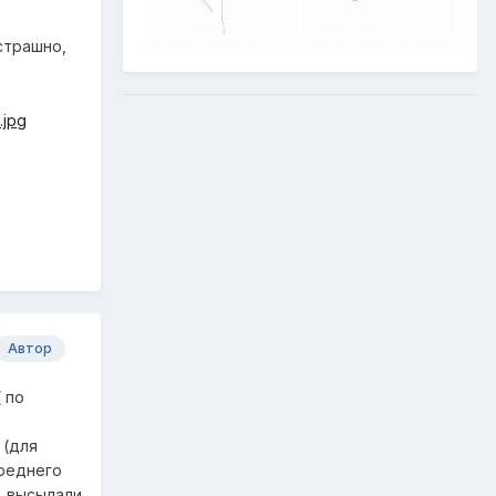
страшно,
Автор
 по
 (для
ереднего
) высылали