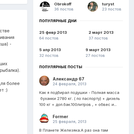
Obrokoff
turyst
36 постов
23 постов
ПОПУЛЯРНЫЕ ДНИ
естве
25 февр 2013
2 март 2013
чивания
64 постов
37 постов
сша) -
5 апр 2013
9 март 2013
32 постов
27 постов
оших
ПОПУЛЯРНЫЕ ПОСТЫ
рыбалка).
Александр 67
для более
24 февраля, 2013
т :)
Как я подбирал подушки - Полная масса
буханки 2780 кг. ( по паспорту) + дизель
100 кг + доп.бак.100литров , + обвес и...
Former
25 февраля, 2013
В Планете Железяка.А раз она там