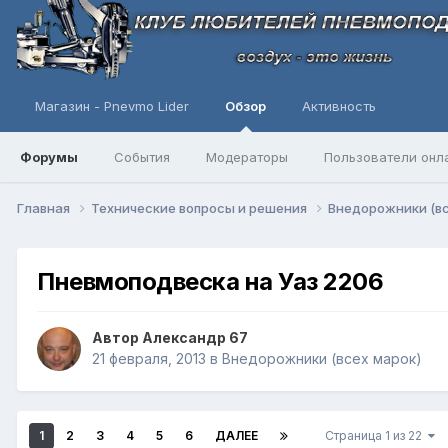
Магазин - Pnevmo Lider
Обзор
Активность
Форумы
События
Модераторы
Пользователи онл
Главная
Технические вопросы и решения
Внедорожники (в
Пневмоподвеска на Уаз 2206
Автор
Александр 67
21 февраля, 2013
в
Внедорожники (всех марок)
1
2
3
4
5
6
ДАЛЕЕ
Страница 1 из 22