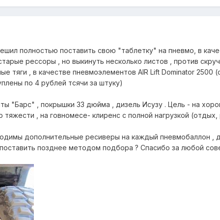
решил полностью поставить свою "таблетку" на пневмо, в кач
тарые рессоры , но выкинуть несколько листов , против скру
 тяги , в качестве пневмоэлементов AIR Lift Dominator 2500 (
уплены по 4 рублей тсячи за штуку)
сты "Барс" , покрышки 33 дюйма , дизель Исузу . Цель - на хор
 тяжести , на говномесе- клиренс с полной нагрузкой (отдых, 
одимы дополнительные ресиверы на каждый пневмобаллон , 
 поставить позднее методом подбора ? Спасибо за любой сове