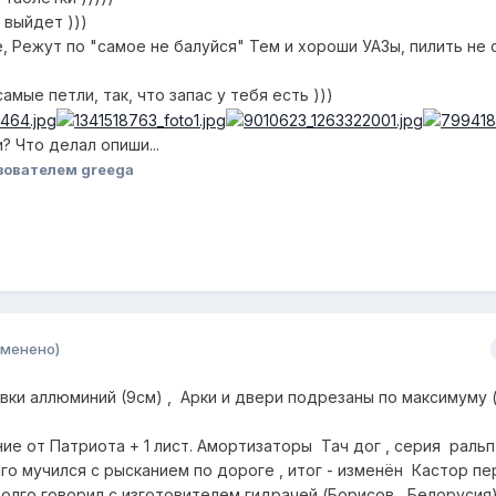
 выйдет )))
, Режут по "самое не балуйся" Тем и хороши УАЗы, пилить не 
амые петли, так, что запас у тебя есть )))
? Что делал опиши...
зователем greega
зменено)
тавки аллюминий (9см) , Арки и двери подрезаны по максимуму (
ние от Патриота + 1 лист. Амортизаторы Тач дог , серия ральп
лго мучился с рысканием по дороге , итог - изменён Кастор п
олго говорил с изготовителем гидрачей (Борисов , Белорусия