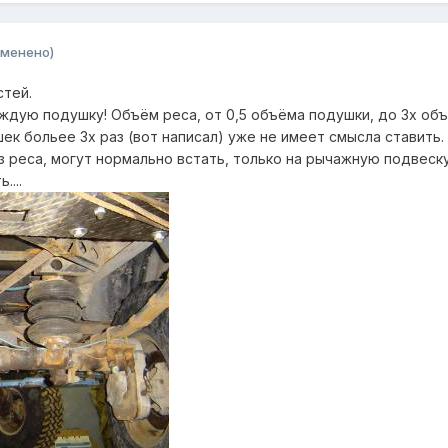
зменено)
стей.
аждую подушку! Объём реса, от 0,5 объёма подушки, до 3х об
ек больее 3х раз (вот написал) уже не имеет смысла ставить
з реса, могут нормально встать, только на рычажную подвеску
....