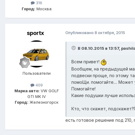
316
Город:
Москва
sportx
Опубликовано
8 октября, 2015
В 08.10.2015 в 13:57, pashil
Всем привет!
Вообщем, на предыдущей маши
Пользователи
подвески проще, по этому там
помоЩи. помогайте.... Может 
409
Помогайте!
Марка авто:
VW GOLF
Какие подушки лучше использ
GTI MK IV
Город:
Железногорск
Кто, что скажет, подскажет?
есть готовое решение под 210, 