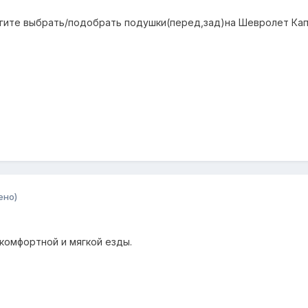
гите выбрать/подобрать подушки(перед,зад)на Шевролет Кап
ено)
комфортной и мягкой езды.