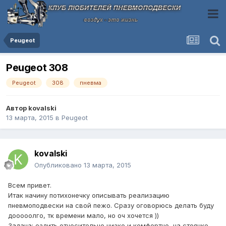
Peugeot
Peugeot 308
Peugeot
308
пневма
Автор
kovalski
13 марта, 2015
в
Peugeot
kovalski
Опубликовано
13 марта, 2015
Всем привет.
Итак начину потихонечку описывать реализацию
пневмоподвески на свой пежо. Сразу оговорюсь делать буду
дооооолго, тк времени мало, но оч хочется ))
Задача: ездить относительно низко и комфортно, на стоянке