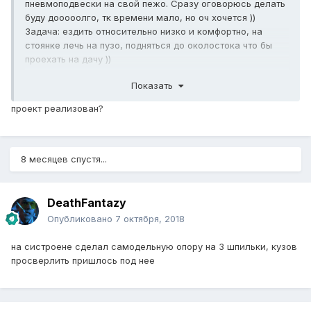
пневмоподвески на свой пежо. Сразу оговорюсь делать
буду дооооолго, тк времени мало, но оч хочется ))
Задача: ездить относительно низко и комфортно, на
стоянке лечь на пузо, подняться до околостока что бы
проехать на дачу ))
Реализация:
Показать
Тк имею в наличии винтовую регулируемую подвеску, то
собирать буду на ней.
проект реализован?
Перед:
Стойка д.52мм, шток 22мм. Подушка будет pl6022 от
Админа. Подушки куплены, переходники нарисованы и
заказаны. Как только сделают, и все протестирую
8 месяцев спустя...
выложу чертежи.
Остался вопрос с реализацией поворотного штока.
Схема стойки
DeathFantazy
Опубликовано
7 октября, 2018
на систроене сделал самодельную опору на 3 шпильки, кузов
просверлить пришлось под нее