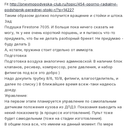
Fit
http://pnevmopodveska-club.ru/topic/454-oporno-radialnyj-
podshipnik-perednej-stojki-r/?p=14227
Таким образом должно получится вращение и стойки и штока.
Зад:
Подушка Firestone 7035. И больше пока ничего сказать не
могу, тк у нее очень короткий поршень, и я пытаюсь что-то
придумать, что бы не делать разборный брекет. Не придумаю -
буду делать ))
А, кстати, пружина стоит отдельно от амморта.
Подготовка:
Подготовка воздуха аналогично админовской. В наличии блок
клапанов, ресивер, компрессор, реле давления, и набор
фитингов под все это добро )
Надо докупить трубку 8/6, 10/8, фитинги, влагоотделитель, и
далее по списку ) В ближайшее время всеж-таки надеюсь
доеду.
Управление:
На первом этапе планируется управление по самопальным
датчикам положения кузова из ДПДЗ. Показания выводить на
некий показометр (в процессе изготовления). Пульт тоже
будет самодельным (тоже на стадии изготовления).
В общем пока все, что имеем на данный момент. По мере