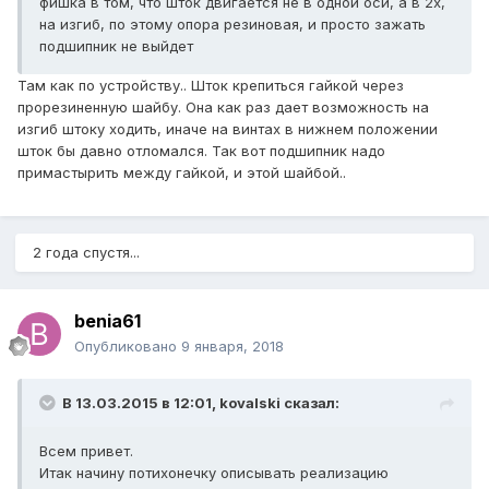
фишка в том, что шток двигается не в одной оси, а в 2х,
на изгиб, по этому опора резиновая, и просто зажать
подшипник не выйдет
Там как по устройству.. Шток крепиться гайкой через
прорезиненную шайбу. Она как раз дает возможность на
изгиб штоку ходить, иначе на винтах в нижнем положении
шток бы давно отломался. Так вот подшипник надо
примастырить между гайкой, и этой шайбой..
2 года спустя...
benia61
Опубликовано
9 января, 2018
В 13.03.2015 в 12:01,
kovalski
сказал:
Всем привет.
Итак начину потихонечку описывать реализацию