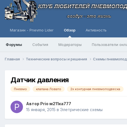
Магазин - Pnevmo Lider
Обзор
Активность
Форумы
События
Модераторы
Пользователи онл
Главная
Технические вопросы и решения
Схемы пневмопо
Датчик давления
Пневмо
клапана Ловато
2х контурная пневмоподвеска
Автор
Prio м211ка777
15 января, 2015
в
Элетрические схемы