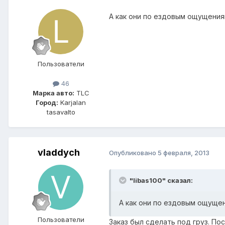
А как они по ездовым ощущения
Пользователи
46
Марка авто:
TLC
Город:
Karjalan
tasavalto
vladdych
Опубликовано
5 февраля, 2013
"libas100" сказал:
А как они по ездовым ощуще
Пользователи
Заказ был сделать под груз. По