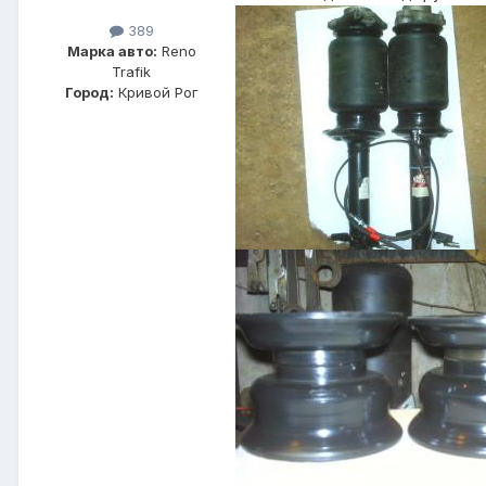
389
Марка авто:
Reno
Trafik
Город:
Кривой Рог