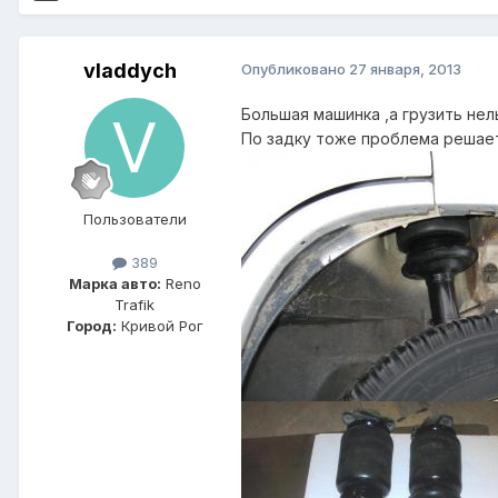
vladdych
Опубликовано
27 января, 2013
Большая машинка ,а грузить нел
По задку тоже проблема решает
Пользователи
389
Марка авто:
Reno
Trafik
Город:
Кривой Рог