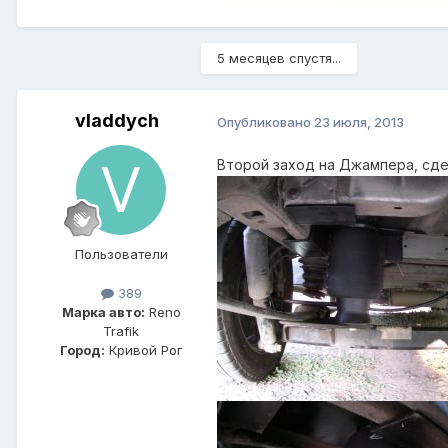
5 месяцев спустя...
vladdych
Опубликовано
23 июля, 2013
Второй заход на Джампера, сде
Пользователи
389
Марка авто:
Reno
Trafik
Город:
Кривой Рог