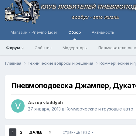
Магазин - Pnevmo Lider
Обзор
Активность
Форумы
События
Модераторы
Пользователи онл
Главная
Технические вопросы и решения
Коммерческие и г
Пневмоподвеска Джампер, Дукато
Автор
vladdych
27 января, 2013
в
Коммерческие и грузовые авто
1
2
ДАЛЕЕ
Страница 1 из 2