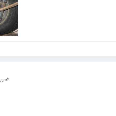
едке?