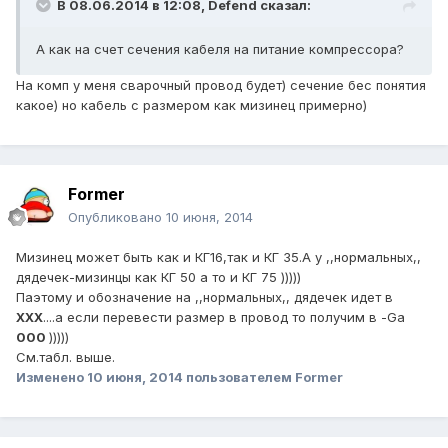
В 08.06.2014 в 12:08, Defend сказал:
А как на счет сечения кабеля на питание компрессора?
На комп у меня сварочный провод будет) сечение бес понятия
какое) но кабель с размером как мизинец примерно)
Former
Опубликовано
10 июня, 2014
Мизинец может быть как и КГ16,так и КГ 35.А у ,,нормальных,,
дядечек-мизинцы как КГ 50 а то и КГ 75 )))))
Паэтому и обозначение на ,,нормальных,, дядечек идет в
ХХХ
....а если перевести размер в провод то получим в -Ga
000
)))))
См.табл. выше.
Изменено
10 июня, 2014
пользователем Former