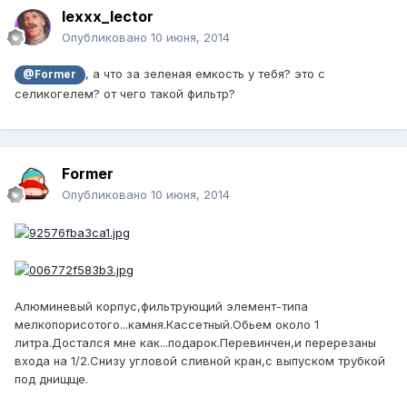
lexxx_lector
Опубликовано
10 июня, 2014
, а что за зеленая емкость у тебя? это с
@Former
селикогелем? от чего такой фильтр?
Former
Опубликовано
10 июня, 2014
Алюминевый корпус,фильтрующий элемент-типа
мелкопорисотого...камня.Кассетный.Обьем около 1
литра.Достался мне как...подарок.Перевинчен,и перерезаны
входа на 1/2.Снизу угловой сливной кран,с выпуском трубкой
под днищще.