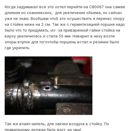
Когда задумывал все это хотел перейти на СВ0067 она самая
длинная из сканиевских, для увеличения обьема, но сейчас
уже не знаю. Вообшем чтоб это осушествить я перенес опору
на стойке ниже на 2 см. Так же с гермитизацией поршня надо
было что то придумать, из- за приваренной гайки стойка на
верху увеличилась и стала 55 мм. Наварил в низу возле
опоры втулок для тогочтобы поршень встал и резинки было
где укрепить.
Так же впаял нипель, для закчки воздуха в стойку. По
правильному должен быть азот, но увы)