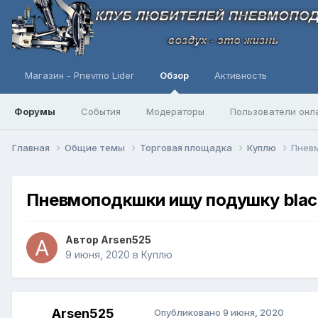
Магазин - Pnevmo Lider
Обзор
Активность
Форумы
События
Модераторы
Пользователи онл
Главная
Общие темы
Торговая площадка
Куплю
Пневм
Пневмоподкшки ищу подушку black
Автор
Arsen525
9 июня, 2020
в
Куплю
Arsen525
Опубликовано
9 июня, 2020