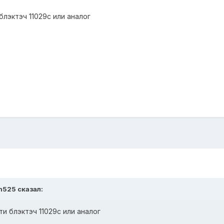
лэктэч 11029c или аналог
n525
сказал:
и блэктэч 11029c или аналог