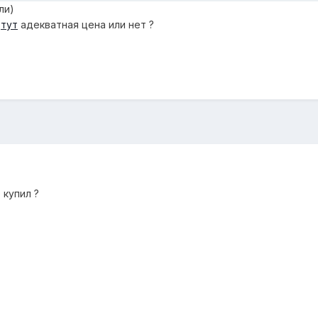
ли)
е
тут
адекватная цена или нет ?
 купил ?