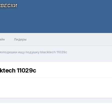
айн
Лидеры
оподкшки ищу подушку blacktech 11029c
tech 11029c