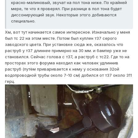
красно-малиновый, звучат на пол тона ниже. По крайней
мере, те что я проверял. При разнице в пол тона будет
диссонирующий звук. Некоторые этого добиваются
специально.
Хм, вот тут начинается самое интересное. Изначально у меня
был тс 22 на этом месте. Потом был куплен т37 серого
заводского цвета. При установке сюда же, оказалось что
раструб у т37 длиннее примерно на 30 мм. и бампер уже не
становился. Сейчас голова с т37, а раструб с тс22. Где то на
просторах этого форума находил как человек удлиннив
раструб (путём приваривается к нему у основания 32ой
водопроводной трубы около 7-10 см) добился от т37 около 311
герц.