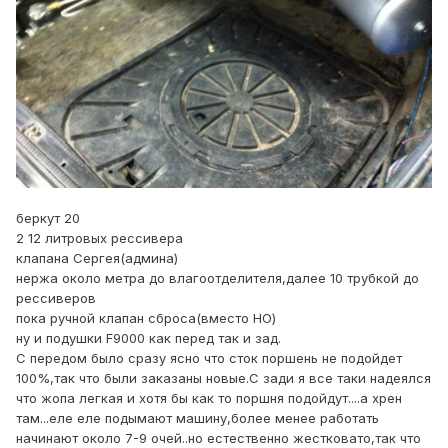
беркут 20
2 12 литровых рессивера
клапана Сергея(админа)
нержа около метра до влагоотделителя,далее 10 трубкой до
рессиверов
пока ручной клапан сброса(вместо НО)
ну и подушки F9000 как перед так и зад.
С передом было сразу ясно что сток поршень не подойдет
100%,так что были заказаны новые.С зади я все таки надеялся
что жопа легкая и хотя бы как то поршня подойдут....а хрен
там...еле еле подымают машину,более менее работать
начинают около 7-9 очей..но естественно жестковато,так что