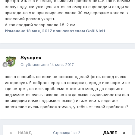
превратить его в гелик,то никаких проблем нет...А так в самом
верху подушки уже цепляются за аморты спререди и сзади за
привода..но это при клиренсе около 30 см,передние колеса в
плюсовой развал уходят.
А так средний зазор около 1.5-2 см
Изменено
13 мая, 2017
пользователем GoRiNicH
Sysoyev
Опубликовано
14 мая, 2017
понял спасибо, но если не сложно сделай фото, перед очень
интересует. Я собрал перед на пожарках, вроде все норм и не
где не трет, но есть проблема с тем что морда до ездового
поднимается очень тяжело но когда рычаг выравнивается она
по инерции сама поднимает выше:) и выставить ездовое
положение очень проблематично, у тебя нет такой проблемы?
НАЗАД
Страница 1 из 2
ДАЛЕЕ