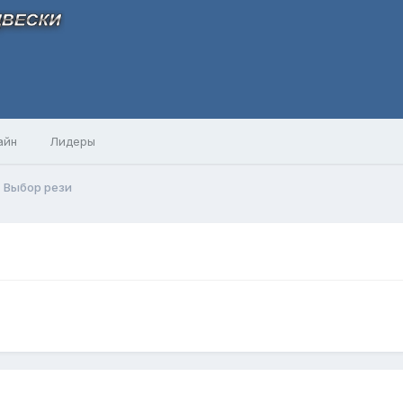
айн
Лидеры
Выбор рези