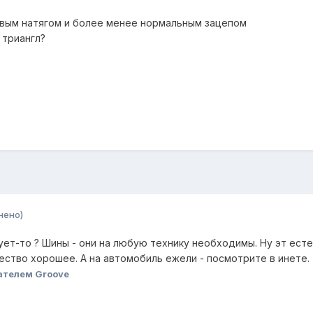
ивым натягом и более менее нормальным зацепом
 триангл?
нено)
ует-то ? Шины - они на любую технику необходимы. Ну эт есте
ество хорошее. А на автомобиль ежели - посмотрите в инете. Т
ателем Groove