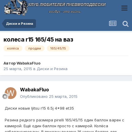
Диски и Резина
колеса r15 165/45 на ваз
колёса
продам
165/45/15
Автор
WabakaFluo
25 марта, 2015
в
Диски и Резина
WabakaFluo
Опубликовано
25 марта, 2015
Диски новые Ijitsu r15 6.5j 4*98 et35
Резина редкого размера pirelli 165/45/15 один баллон варен с
камерой. Ещё один баллон просто с камерой. Колёса
отбалансированы. В придачу подарю 16 новых болтов для