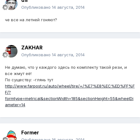
d1i
Опубликовано
14 августа, 2014
че все на летней гоняют?
ZAKHAR
Опубликовано
14 августа, 2014
Не думаю, что у каждого здесь по комплекту такой рези, и
все жмут её!
По существу: -глянь тут
http://www.farpost.ru/auto/wheel/tire/+/%E7%E8%EC%ED%FF%F
F/?
formtype=metrical&sectionWidth=185&sectionHeight=55&wheelDi
ameter=14
Former
Опубликовано
16 августа, 2014