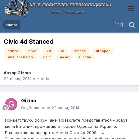
Honda
Civic 4d Stanced
honda
civic
4d
fd
stance
dropped
airsuspension
viair
444c
rubena
Автор
Gizmo
22 июня, 2014
в
Honda
Gizmo
Опубликовано
22 июня, 2014
Приветствую, форумчане! Позвольте представиться - зовут
меня Виталик, проживаю в городе Одесса на Украине.
Разъезжаю на аппарате Honda Civic 4d 2009 г.в.
Уже несколько лет пытаюсь сделать Цивик всё ниже и всё