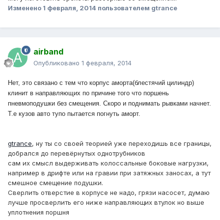
Изменено
1 февраля, 2014
пользователем gtrance
airband
Опубликовано
1 февраля, 2014
Нет, это связано с тем что корпус аморта(блестячий цилиндр)
клинит в направляющих по причине того что поршень
пневмоподушки без смещения. Скоро и поднимать рывками начнет.
Т.е кузов авто тупо пытается погнуть аморт.
gtrance
, ну ты со своей теорией уже переходишь все границы,
добрался до перевёрнутых однотрубников
сам их смысл выдерживать колоссальные боковые нагрузки,
например в дрифте или на гравии при затяжных заносах, а тут
смешное смещение подушки.
Сверлить отверстие в корпусе не надо, грязи насосет, думаю
лучше просверлить его ниже направляющих втулок но выше
уплотнения поршня