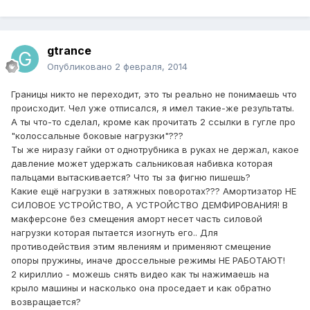
gtrance
Опубликовано
2 февраля, 2014
Границы никто не переходит, это ты реально не понимаешь что
происходит. Чел уже отписался, я имел такие-же результаты.
А ты что-то сделал, кроме как прочитать 2 ссылки в гугле про
"колоссальные боковые нагрузки"???
Ты же ниразу гайки от однотрубника в руках не держал, какое
давление может удержать сальниковая набивка которая
пальцами вытаскивается? Что ты за фигню пишешь?
Какие ещё нагрузки в затяжных поворотах??? Амортизатор НЕ
СИЛОВОЕ УСТРОЙСТВО, А УСТРОЙСТВО ДЕМФИРОВАНИЯ! В
макферсоне без смещения аморт несет часть силовой
нагрузки которая пытается изогнуть его.. Для
противодействия этим явлениям и применяют смещение
опоры пружины, иначе дроссельные режимы НЕ РАБОТАЮТ!
2 кириллио - можешь снять видео как ты нажимаешь на
крыло машины и насколько она проседает и как обратно
возвращается?