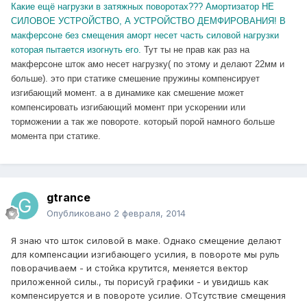
Какие ещё нагрузки в затяжных поворотах??? Амортизатор НЕ
СИЛОВОЕ УСТРОЙСТВО, А УСТРОЙСТВО ДЕМФИРОВАНИЯ! В
макферсоне без смещения аморт несет часть силовой нагрузки
которая пытается изогнуть его.
Тут ты не прав как раз на
макферсоне шток амо несет нагрузку( по этому и делают 22мм и
больше). это при статике смешение пружины компенсирует
изгибающий момент. а в динамике как смешение может
компенсировать изгибающий момент при ускорении или
торможении а так же повороте. который порой намного больше
момента при статике.
gtrance
Опубликовано
2 февраля, 2014
Я знаю что шток силовой в маке. Однако смещение делают
для компенсации изгибающего усилия, в повороте мы руль
поворачиваем - и стойка крутится, меняется вектор
приложенной силы., ты порисуй графики - и увидишь как
компенсируется и в повороте усилие. ОТсутствие смещения