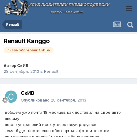
Renault
Renault Kanggo
пневмобортовик СкИВа
Автор
СкИВ
28 сентября, 2013
в
Renault
СкИВ
Опубликовано
28 сентября, 2013
вобщем ужо почти 18 месяцев как поставил на свое авто
пневму
после устранений всех утечек ежуи радуюсь
тема будет постепенно обогощаться фото и текстом
при загрузке в раене 1т 4атм в обоих контурах