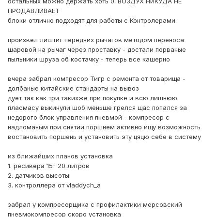
остальных можно держать хоть 0. ВОЗДУХ НИКУДА НЕ
ПРОДАВЛИВАЕТ
блоки отлично подходят для работы с Контролерами
произвел лиштиг передних рычагов методом переноса
шаровой на рычаг через проставку - достали порваные
пыльники шруза об костачку - теперь все кашерно
вчера забрал компресор Тигр с ремонта от товарища -
долбаные китайские стандарты на вывоз
дует так как три такихже при покупке и всю лишнюю
пласмасу выкинули шоб меньше грелся щас попался за
недорого блок управления пневмой - компресор с
надломаным при снятии поршнем активно ищу возможность
востановить поршень и установить эту цяцю себе в систему
из ближайших планов установка
1. ресивера 15- 20 литров
2. датчиков высоты
3. контроллера от vladdych_а
забрал у компресорщика с профилактики мерсовский
пневмокомпресор скоро установка