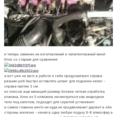
и теперь заменен на изгатовленый и запатентованый мной
блок со старым для сравнения
а вот уже на авто в работе я себе предусматрел справа
разьем шоб быстро вставлять шланг для подкачки калес -
справа пыптик 3 см
из плюсов еще меньший размер болеее четкая отработка
клапана, блок из 5 клапанов несмотриться как инародное
тело под капотом, подходит для скрытой установкит
и самое главное ничто ни куда не продавливает держит в обе
стороны железно - качая в одну любую подуху 6-8 атмосфер в