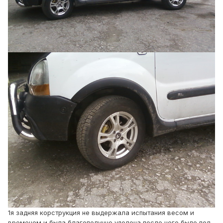
1я задняя корструкция не выдержала испытания весом и
временем и была благополучно удолена после чего было пол