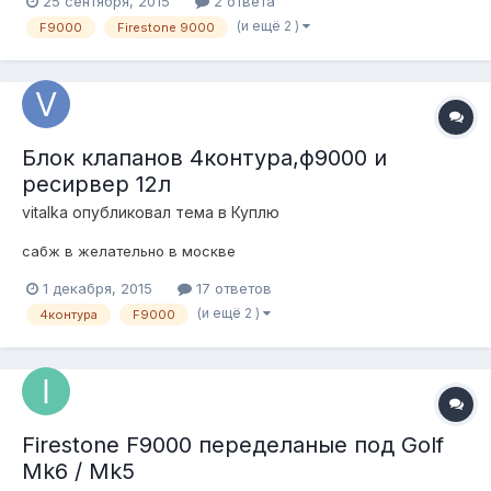
25 сентября, 2015
2 ответа
(и ещё 2 )
F9000
Firestone 9000
Блок клапанов 4контура,ф9000 и
ресирвер 12л
vitalka
опубликовал тема в
Куплю
сабж в желательно в москве
1 декабря, 2015
17 ответов
(и ещё 2 )
4контура
F9000
Firestone F9000 переделаные под Golf
Mk6 / Mk5