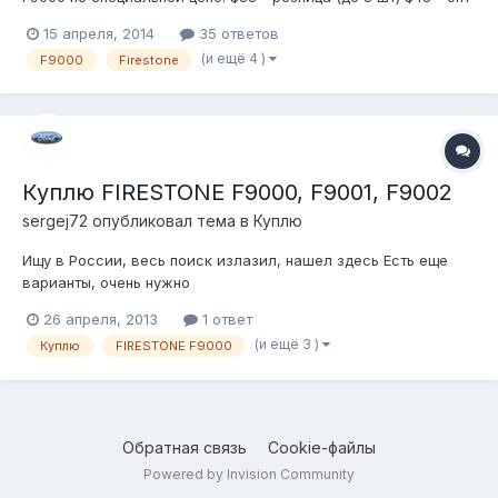
(6 и более) Всего по такой цене будет произведено 50
15 апреля, 2014
35 ответов
подушек. Продажи будут происходить с 22.04.14 по 29.04.14.
(и ещё 4 )
F9000
Firestone
Отгрузка по очередности заказа согласно списка, после...
Куплю FIRESTONE F9000, F9001, F9002
sergej72
опубликовал тема в
Куплю
Ищу в России, весь поиск излазил, нашел здесь Есть еще
варианты, очень нужно
26 апреля, 2013
1 ответ
(и ещё 3 )
Куплю
FIRESTONE F9000
Обратная связь
Cookie-файлы
Powered by Invision Community