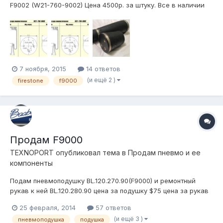
F9002 (W21-760-9002) Цена 4500р. за штуку. Все в наличии
Отправка Т.К. по согласованию г. Тольятти
т.8964966449четыре 2yura3@mail.ru
7 ноября, 2015
14 ответов
(и ещё 2 )
firestone
f9000
Продам F9000
TEXNOPORT
опубликовал тема в
Продам пневмо и ее
компоненты
Подам пневмоподушку BL.120.270.90(F9000) и ремонтный
рукав к ней BL.120.280.90 цена за подушку $75 цена за рукав
$54 Доставлю в любую точку планеты за свой счет.
25 февраля, 2014
57 ответов
+380913046464
(и ещё 3 )
пневмоподушка
подушка