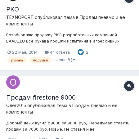
РКО
TEXNOPORT
опубликовал тема в
Продам пневмо и ее
компоненты
Возобновляю продажу РКО разработанных компанией
BAABL.EU Все рукава прошли испытания в агрессивных
средах Московских реагентов, в условиях эксплуатации при
22 мая, 2014
44 ответа
2
низких температурах (Норвегия, Урал, Сахалин, Камчатка).
Широко применяются для ремонта пневмоподвесок брендо-
(и ещё 8 )
рукава
подушки
марок (Ауди, БМВ, Мерседес...
Продам firestone 9000
Олег2015
опубликовал тема в
Продам пневмо и ее
компоненты
Добрый день! Купил ф9000 за 9000 руб,. Передумал ставить,
продам за 7000 руб. Новые. Не ставил и не
использовал.отправлю транспортной куда скажете.