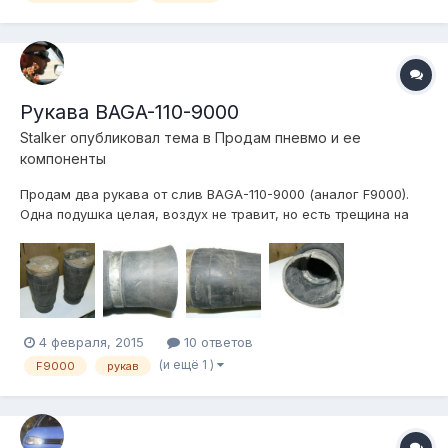
Рукава BAGA-110-9000
Stalker
опубликовал тема в
Продам пневмо и ее
компоненты
Продам два рукава от слив BAGA-110-9000 (аналог F9000).
Одна подушка целая, воздух не травит, но есть трещина на
опорном основании: На второй подушке есть неглубокие
потертости на рукаве и выломан поршень: Резьба под фитинг
- 1/2", резьба под крепеж - 3/8". Верхние площадки из
алюминия....
4 февраля, 2015
10 ответов
(и ещё 1 )
F9000
рукав