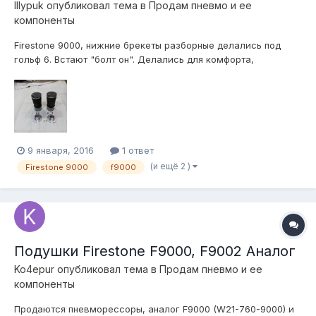
IIIypuk
опубликовал тема в
Продам пневмо и ее
компоненты
Firestone 9000, нижние брекеты разборные делались под
гольф 6. Встают "болт он". Делались для комфорта,
соответсвенно зад на них не будет скакать как на бубликах.
В комплекте так же верхние брекеты, фитинги под трубку 6/4
и дюймовые болты. Возможно подойдет на мк4. Пробег
около 5т.км. Отдам за...
9 января, 2016
1 ответ
(и ещё 2 )
Firestone 9000
f9000
Подушки Firestone F9000, F9002 Аналог
Ko4epur
опубликовал тема в
Продам пневмо и ее
компоненты
Продаются пневморессоры, аналог F9000 (W21-760-9000) и