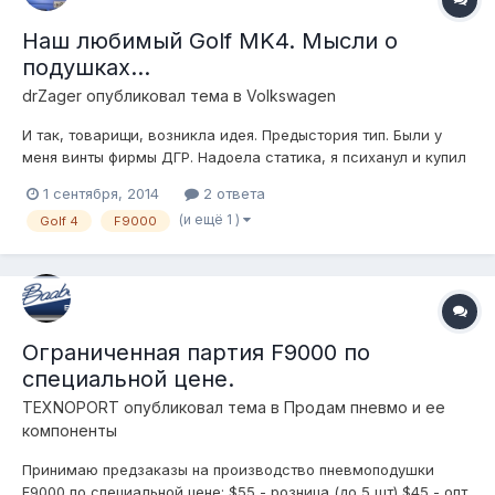
Наш любимый Golf MK4. Мысли о
подушках...
drZager
опубликовал тема в
Volkswagen
И так, товарищи, возникла идея. Предыстория тип. Были у
меня винты фирмы ДГР. Надоела статика, я психанул и купил
пневму. Но зачем добру пропадать (эт я про винты), дайка я
1 сентября, 2014
2 ответа
собиру пневмостойки на них. Ну и забацал! Спеки такие:
(и ещё 1 )
Golf 4
F9000
Перед рубены 130 х 3. Стойка DGR с кастомными брикетами.
Поло...
Ограниченная партия F9000 по
специальной цене.
TEXNOPORT
опубликовал тема в
Продам пневмо и ее
компоненты
Принимаю предзаказы на производство пневмоподушки
F9000 по специальной цене: $55 - розница (до 5 шт) $45 - опт