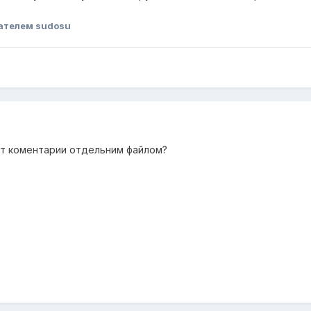
ателем sudosu
жет коментарии отдельним файлом?