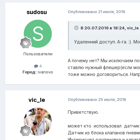
sudosu
Опубликовано
21 июля, 2016
В 20.07.2016 в 18:24, vic_le
Удаленний доступ. А-га. :).
Пользователи
А почему нет? Мы исключаем по
4
ставлю нужный флешер(если мой 
Город:
ivanovo
тоже можно договориться. Нап
vic_le
Опубликовано
25 июля, 2016
Приветствую.
может кто использовал датчик 
Датчик из блока клапанов пнев
Интерисует распиновка и харак