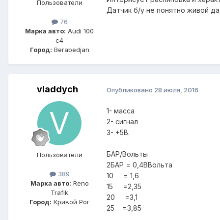
Пользователи
Датчик б/у не понятно живой да
76
Марка авто:
Audi 100
c4
Город:
Berabedjan
vladdych
Опубликовано
28 июля, 2016
1- масса
2- сигнал
3- +5В.
БАР/Вольты
Пользователи
2БАР = 0,4ВВольта
389
10 = 1,6
Марка авто:
Reno
15 =2,35
Trafik
20 =3,1
Город:
Кривой Рог
25 =3,85