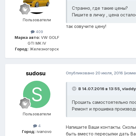
Странно, где такие цены?
Пишите в личку , цена остал
Пользователи
так озвучите цену!
409
Марка авто:
VW GOLF
GTI MK IV
Город:
Железногорск
sudosu
Опубликовано
20 июля, 2016
(изме
В 14.07.2016 в 13:55, vladd
Прошить самостоятельно пос
Ремонт и прошивка производ
Пользователи
4
Напишите Ваши контакты. Сколь
Город:
ivanovo
быть вместо пересылки дать Ва