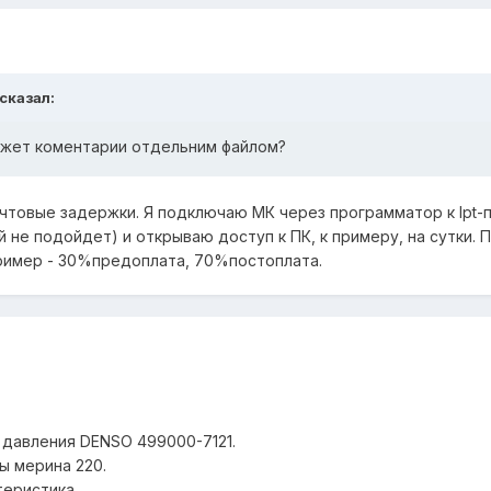
 сказал:
 Может коментарии отдельним файлом?
чтовые задержки. Я подключаю МК через программатор к lpt-п
не подойдет) и открываю доступ к ПК, к примеру, на сутки. 
ример - 30%предоплата, 70%постоплата.
давления DENSO 499000-7121.
мы мерина 220.
теристика.