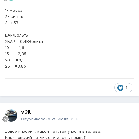
1- масса
2- сигнал
3- +5В.
БАР/Вольты
2БАР = 0,4ВВольта
10 = 1,6
15 =2,35
20 =3,1
25 =3,85
1
v0lt
Опубликовано
29 июля, 2016
денсо и мерин, какой-то глюк у меня в голове.
Как японский датчик очутился в немце?