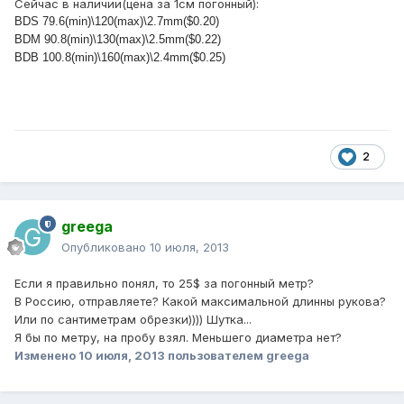
Сейчас в наличии(цена за 1см погонный):
BDS 79.6(min)\120(max)\2.7mm($0.20)
BDM 90.8(min)\130(max)\2.5mm($0.22)
BDB 100.8(min)\160(max)\2.4mm($0.25)
2
greega
Опубликовано
10 июля, 2013
Если я правильно понял, то 25$ за погонный метр?
В Россию, отправляете? Какой максимальной длинны рукова?
Или по сантиметрам обрезки)))) Шутка...
Я бы по метру, на пробу взял. Меньшего диаметра нет?
Изменено
10 июля, 2013
пользователем greega