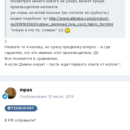
посмотрел ничего нового не узнал, может лучше
производителя назовете.
уж очень на китай похоже (не сочтите за грубость.)
видел подобное тут
http://www.alibaba.com/product-
gs/619193563/rubber_skimmed_tyre_cord_fabric_for.html
"очкую я что то, славик" (с)
:)
Назвать то я назову, но сразу предвижу вопрос - а где
гарантия, что это именно этот производитель :))))
Все познается в сравнении...
А если Димон очкует - пусть ждет первого опыта от коллег !
mpas
Опубликовано
15 июля, 2013
,
@TEXNOPORT
В РФ отправите?