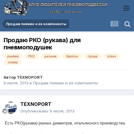
Продам пневмо и ее компоненты
Продаю РКО (рукава) для
пневмоподушек
рукава
РКО
резина
баллон
груша
sleev
слива
Автор
TEXNOPORT
9 июля, 2013
в
Продам пневмо и ее компоненты
TEXNOPORT
Опубликовано
9 июля, 2013
Есть РКО(рукава) разных диаметров, итальянского производства.