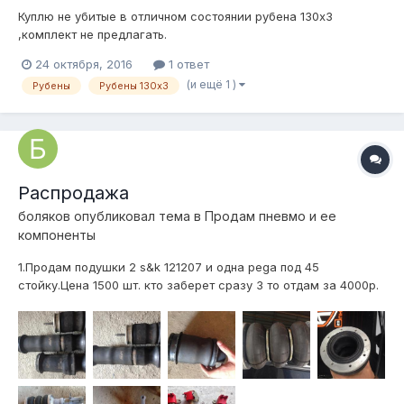
Куплю не убитые в отличном состоянии рубена 130х3
,комплект не предлагать.
24 октября, 2016
1 ответ
(и ещё 1 )
Рубены
Рубены 130х3
Распродажа
боляков
опубликовал тема в
Продам пневмо и ее
компоненты
1.Продам подушки 2 s&k 121207 и одна pega под 45
стойку.Цена 1500 шт. кто заберет сразу 3 то отдам за 4000р.
2. 2 полукомплекта рубен 130\3 цена 5000р 3.стойки под
рубены 130 на ваз пп на одной стойки надо менять шток цена
3000р 4. клапана atiker 4шт цена 2500 Или же обмен каких
ли...