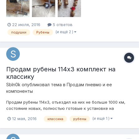
22 июля, 2016
5 ответов
(и ещё 2 )
подушки
Рубены
Продам рубены 114х3 комплект на
классику
SbIn0k
опубликовал тема в
Продам пневмо и ее
компоненты
Продам рубены 114х3, отъездил на них не больше 1000 км,
состояние новых, полностью готовые к установке на
классику, цена 7000р, плюс продаю рычаги стингер готовые
(и ещё 1 )
12 мая, 2016
классика
рубены
к установке, с вынесенным креплением аморта, сделаны для
пневмы, цена 4000р, все вместе отдам за 10000р