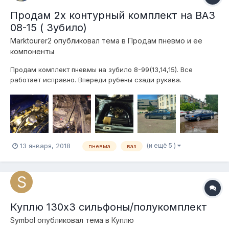
Продам 2х контурный комплект на ВАЗ
08-15 ( Зубило)
Marktourer2
опубликовал тема в
Продам пневмо и ее
компоненты
Продам комплект пневмы на зубило 8-99(13,14,15). Все
работает исправно. Впереди рубены сзади рукава.
Компрессор беркут р20, заменены кольцо и стоит цилиндр с
гильзой. Ресивер из огнетушителя сварен, объем точный не
скажу но набирается полный за 1/3 сигареты) трубки 8мм
внутренний. Клапана Италия, Ло...
(и ещё 5 )
13 января, 2018
пневма
ваз
Куплю 130х3 сильфоны/полукомплект
Symbol
опубликовал тема в
Куплю