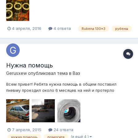
Сильфон - 1500руб. Полукомплект - 2500руб. Обмен на
rubena 130*2. Возможен обоснованный торг. Отправлю ТК.
4 апреля, 2016
4 ответа
Rubena 130*3
рубены
Нужна помощь
Gerusxew
опубликовал тема в
Ваз
Всем привет! Ребята нужна помощь в общем поставил
пневму проездил около 6 месяцев на ней и протерло
подушку, Рубены с задний стороны. Самое интересно что
протерло ее из нутри об шток или об стойку. Балка смещенна
пластинами на 2 и 2.5. Помогите найти причину! очень буду
благодарен любым советам и и...
7 апреля, 2015
24 ответа
(и ещё 4 )
нужна помощь
помогите