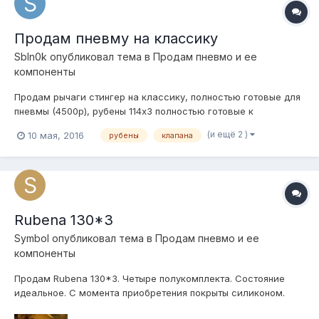
Продам пневму на классику
SbIn0k
опубликовал тема в
Продам пневмо и ее
компоненты
Продам рычаги стингер на классику, полностью готовые для
пневмы (4500р), рубены 114х3 полностью готовые к
установке(проехал них меньше 1000км, все целые)(8000р).
(и ещё 2 )
10 мая, 2016
рубены
клапана
Клапана lovato 7шт+ к ним пульт( от стеклоподъемников блок
5 кнопок)(4000р) отправлю хоть на луну, тк или почтой, г.
Барнаул, т.8962804171...
Rubena 130*3
Symbol
опубликовал тема в
Продам пневмо и ее
компоненты
Продам Rubena 130*3. Четыре полукомплекта. Состояние
идеальное. С момента приобретения покрыты силиконом.
Возможна продажа сильфонов или полукомплектов. Цены: