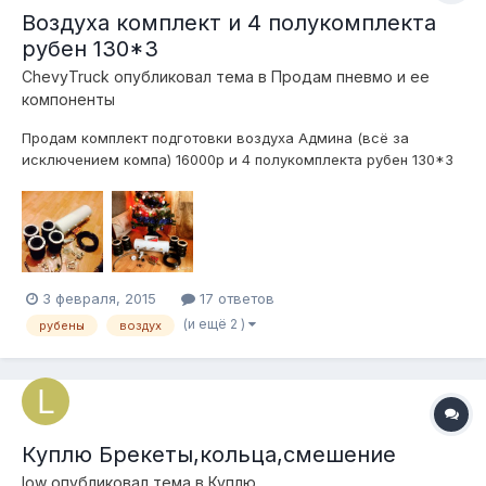
Воздуха комплект и 4 полукомплекта
рубен 130*3
ChevyTruck
опубликовал тема в
Продам пневмо и ее
компоненты
Продам комплект подготовки воздуха Админа (всё за
исключением компа) 16000р и 4 полукомплекта рубен 130*3
11000р всё вместе 26000р Всё новое,на машину не
ставилось. Брал для себя,но деньги понадобились и
передумал строится в этом сезоне... продаю по чём брал...
Спб,возможно пересыл. 89817602...
3 февраля, 2015
17 ответов
(и ещё 2 )
рубены
воздух
Куплю Брекеты,кольца,смешение
low
опубликовал тема в
Куплю