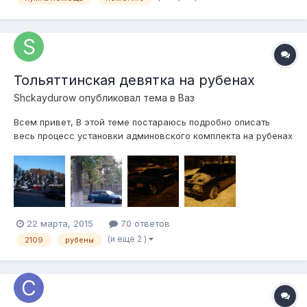
Тольяттинская девятка на рубенах
Shckaydurow
опубликовал тема в
Ваз
Всем привет, В этой теме постараюсь подробно описать
весь процесс установки админовского комплекта на рубенах
в ваз 21093. Езжу на ней год, досталась от родителейв
идеальном состоянии, 2000 год, инжектор. В 17 лет уже
купил короткие, и ждал 18-ти летия . Отъездил конец лета,
осень, зиму на кх 3 н...
22 марта, 2015
70 ответов
(и ещё 2 )
2109
рубены