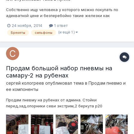
Собственно ищу человека у которого можно покупать по
адекватной цене и безперебойно такие железки как
1.брекеты 130 2.кольца 130 3.брекеты 114 4.кольца 114
24 ноября, 2014
1 ответ
5.смешение 6.проставки под шаровые 7.дропы 8.прочие пи
(и ещё 1 )
Брекеты
сильфоны
чертежам Всем кому интересно,жду Ваших коментарий
Продам большой набор пневмы на
самару-2 на рубенах
сергей кологреев
опубликовал тема в
Продам пневмо и
ее компоненты
Продам пневму на рубенах от админа. Стойки
перед,зад,опорники севи экстрим,2 беркута р20
(доработаны:полностью вычищены
потроха,загерметизированы корпуса,воздух сосет
исключительно через фильтр,провода в обход
кнопки,медные 8квадратов,не греются!), ресивер 20л