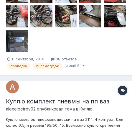
влагоотделитель и т.д.,клапана от админ...
11 сентября, 2014
38 ответов
(и ещё 6 )
проводка
пневмогудок
Куплю комплект пневмы на пп ваз
alexeipetrov92
опубликовал тема в
Куплю
Куплю комплект пневмоподвески на ваз 2114. 4 контура. Для
колес 6,5j и резины 195/50 r15. Возможно куплю крепления
для переноса балки, проставки шаровой! До 28000 руб. Сайт