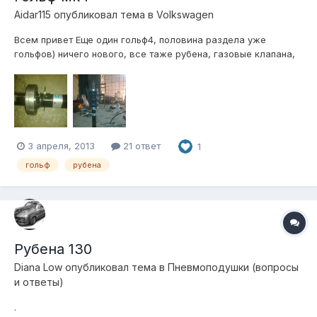
Aidar115
опубликовал тема в
Volkswagen
Всем привет Еще один гольф4, половина раздела уже
гольфов) ничего нового, все таже рубена, газовые клапана,
беркут20, камазорес ..как у всех пока на стадии сборки
план, чтото уже сделано перед стойки б4, рубена 130х3, поло
опорник по стойка некоторый печальный факт, то, что шток
не...
3 апреля, 2013
21 ответ
1
гольф
рубена
Рубена 130
Diana Low
опубликовал тема в
Пневмоподушки (вопросы
и ответы)
.