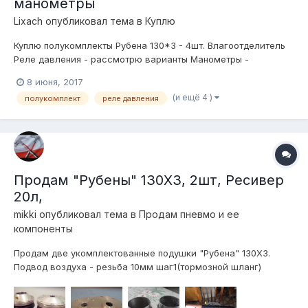
манометры
Lixach
опубликовал тема в
Куплю
Куплю полукомплекты Рубена 130*3 - 4шт. Влагоотделитель
Реле давления - рассмотрю варианты Манометры -
различные варианты рассмотрю в лс
8 июня, 2017
(и ещё 4 )
полукомплект
реле давления
Продам "Рубены" 130Х3, 2шт, Ресивер
20л,
mikki
опубликовал тема в
Продам пневмо и ее
компоненты
Продам две укомплектованные подушки "Рубена" 130Х3.
Подвод воздуха - резьба 10мм шаг1(тормозной шланг)
Верхние крышки под шток 22мм, Нижние брекеты под стойку
52мм. Можно сказать - новые, проехал около 5км...не