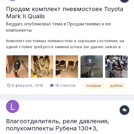
Продам комплект пневмостоек Toyota
Mark II Qualis
Beggars
опубликовал тема в
Продам пневмо и ее
компоненты
Комплект кастомных пневмостоек в хорошем состоянии, на
одной стойке требуется замена штока (не удачно зажал в
тисках). Стойки сделаны на базе родных стоек (переделаны в
разборные) и подушек от грузовика Скания (пожарка),
подушки закрыты защитными резиновыми гофрами .Отходили
2 года на Toyota Mark II...
8 февраля, 2018
18 ответов
пожарка
рубена
Влагоотделитель, реле давления,
полукомплекты Рубена 130*3,