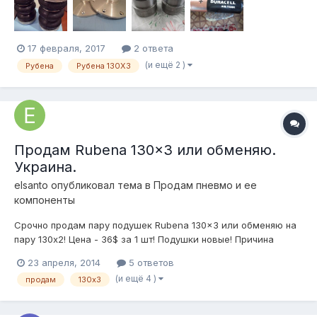
подошли по параметрам... Стояли на передних стойках. Есть
крышки отдельно под шток 20мм....
17 февраля, 2017
2 ответа
(и ещё 2 )
Рубена
Рубена 130Х3
Продам Rubena 130x3 или обменяю.
Украина.
elsanto
опубликовал тема в
Продам пневмо и ее
компоненты
Срочно продам пару подушек Rubena 130x3 или обменяю на
пару 130х2! Цена - 36$ за 1 шт! Подушки новые! Причина
нужны 130х2! 093-45-959-45 Богдан
23 апреля, 2014
5 ответов
(и ещё 4 )
продам
130х3