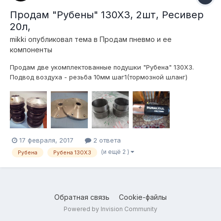
Продам "Рубены" 130Х3, 2шт, Ресивер
20л,
mikki
опубликовал тема в
Продам пневмо и ее
компоненты
Продам две укомплектованные подушки "Рубена" 130Х3.
Подвод воздуха - резьба 10мм шаг1(тормозной шланг)
Верхние крышки под шток 22мм, Нижние брекеты под стойку
52мм. Можно сказать - новые, проехал около 5км...не
подошли по параметрам... Стояли на передних стойках. Есть
крышки отдельно под шток 20мм....
17 февраля, 2017
2 ответа
(и ещё 2 )
Рубена
Рубена 130Х3
Обратная связь
Cookie-файлы
Powered by Invision Community