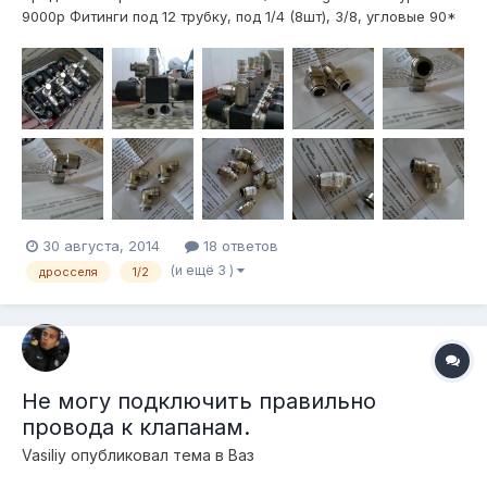
9000р Фитинги под 12 трубку, под 1/4 (8шт), 3/8, угловые 90*
под 1/2 один под гайку, тройники (2 шт) с резьбами 3/8, 2
прямых переходника 3/8-3/8, 2 переходника 3/8-1/4, 2шт
проходных фитингов 12 трубка Дросселя под 1/2 с проходным
12мм д...
30 августа, 2014
18 ответов
(и ещё 3 )
дросселя
1/2
Не могу подключить правильно
провода к клапанам.
Vasiliy
опубликовал тема в
Ваз