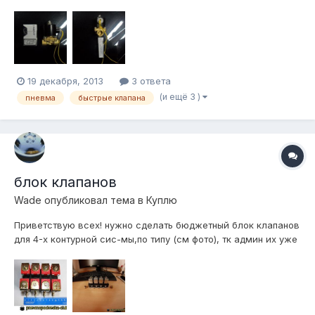
видео-http://vk.com/video91652742_167004409
19 декабря, 2013
3 ответа
(и ещё 3 )
пневма
быстрые клапана
блок клапанов
Wade
опубликовал тема в
Куплю
Приветствую всех! нужно сделать бюджетный блок клапанов
для 4-х контурной сис-мы,по типу (см фото), тк админ их уже
не продает.вроде как они считаются быстрыми (нашел не
много инфы) кто возьмется?