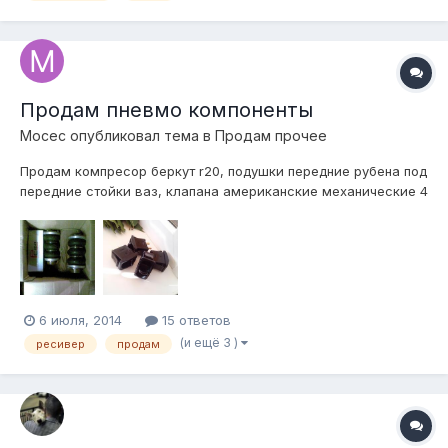
Продам пневмо компоненты
Мосес
опубликовал тема в
Продам прочее
Продам компресор беркут r20, подушки передние рубена под
передние стойки ваз, клапана американские механические 4
шт держат морозы, ресивер камаз, все новое в коробке,
отправлю хоть куда! продаю за недорого! тел:89224175644
6 июля, 2014
15 ответов
(и ещё 3 )
ресивер
продам