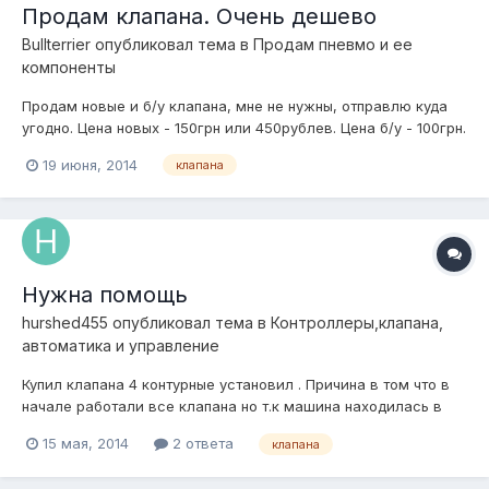
Продам клапана. Очень дешево
Bullterrier
опубликовал тема в
Продам пневмо и ее
компоненты
Продам новые и б/у клапана, мне не нужны, отправлю куда
угодно. Цена новых - 150грн или 450рублев. Цена б/у - 100грн.
Находятся в Харькове, возможна отправка в Россию. Тел.
19 июня, 2014
клапана
+38(063)247 68 02
Нужна помощь
hurshed455
опубликовал тема в
Контроллеры,клапана,
автоматика и управление
Купил клапана 4 контурные установил . Причина в том что в
начале работали все клапана но т.к машина находилась в
гараже на неделю без движения , сегодня включаю не
15 мая, 2014
2 ответа
клапана
работает один контур т.е накачиваю ,а воздух не держит
просто спускает, в чем может быть проблема ? пробовал