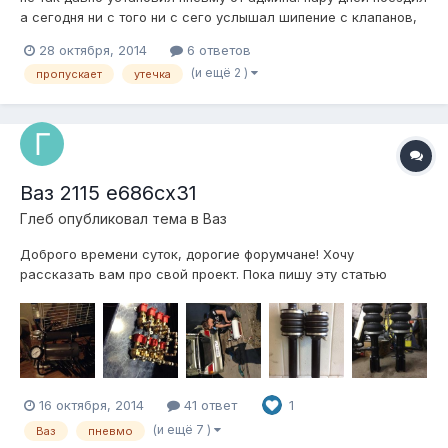
а сегодня ни с того ни с сего услышал шипение с клапанов,
травило прям через спускной клапан, медленно и
28 октября, 2014
6 ответов
равномерно что за фигня такая? травит только 1 клапан,
(и ещё 2 )
пропускает
утечка
брак? что можно сделать?
Ваз 2115 е686сх31
Глеб
опубликовал тема в
Ваз
Доброго времени суток, дорогие форумчане! Хочу
рассказать вам про свой проект. Пока пишу эту статью
постройка идет полным ходом. Постараюсь рассписать все
подробно, и так: 1. Были куплены клапана "Atiker" 8 штук,
соответственно блок будет 4 контура, огромная куча
фитингов "camozzi" осталос...
16 октября, 2014
41 ответ
1
(и ещё 7 )
Ваз
пневмо