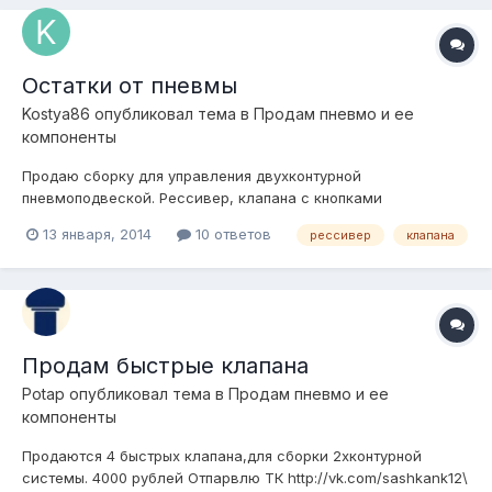
менять клапан но не помо...
Остатки от пневмы
Kostya86
опубликовал тема в
Продам пневмо и ее
компоненты
Продаю сборку для управления двухконтурной
пневмоподвеской. Рессивер, клапана с кнопками
увпавления, монометр, осушитель и датчик давления для
13 января, 2014
10 ответов
рессивер
клапана
включения компрессора(8атм-вкл, 10атм-выкл). За все хочу
6тыс.руб. торг Все отлично работает и летом и зимой. И
занимает не много места.
Продам быстрые клапана
Potap
опубликовал тема в
Продам пневмо и ее
компоненты
Продаются 4 быстрых клапана,для сборки 2хконтурной
системы. 4000 рублей Отпарвлю ТК http://vk.com/sashkank12\