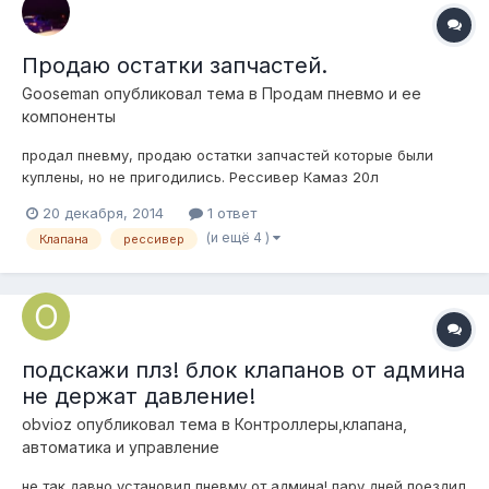
Продаю остатки запчастей.
Gooseman
опубликовал тема в
Продам пневмо и ее
компоненты
продал пневму, продаю остатки запчастей которые были
куплены, но не пригодились. Рессивер Камаз 20л
(практически новый)- 1000 руб Клапана атикер 4 шт(3 месяца
20 декабря, 2014
1 ответ
б\у, чистые , рабочие) -1 шт 400 руб 4шт-1500. датчик
(и ещё 4 )
Клапана
рессивер
клиренса (новый с колодкой) -1200 руб вольтметр цифровой
12в - 300 руб если все вмес...
подскажи плз! блок клапанов от админа
не держат давление!
obvioz
опубликовал тема в
Контроллеры,клапана,
автоматика и управление
не так давно установил пневму от админа! пару дней поездил