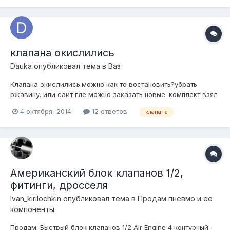
клапана окислились
Dauka
опубликовал тема в
Ваз
Клапана окислились.можно как то востановить?убрать
ржавину. или саит где можно заказать новые. комплект взял
б.у и нет Но и Нз клапана тоже можно сылку нужно
4 октября, 2014
12 ответов
клапана
преобрести
Американский блок клапанов 1/2,
фитинги, дросселя
Ivan_kirilochkin
опубликовал тема в
Продам пневмо и ее
компоненты
Продам: Быстрый блок клапанов 1/2 Air Engine 4 контурный -