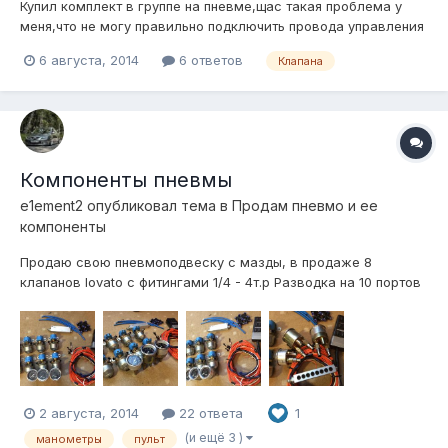
Купил комплект в группе на пневме,щас такая проблема у
меня,что не могу правильно подключить провода управления
к клапанам,поднимается и опускается всё подряд либо одна
6 августа, 2014
6 ответов
Клапана
стойка или две вообще не поднимают,и бывает так что не
спускает одна стойка.
Компоненты пневмы
e1ement2
опубликовал тема в
Продам пневмо и ее
компоненты
Продаю свою пневмоподвеску с мазды, в продаже 8
клапанов lovato с фитингами 1/4 - 4т.р Разводка на 10 портов
1/4, Америка - 1,2т.р Манометры viair черные 3шт. с
фитингами - 3,5т.р Пульт управления custom - 3т.р Реле
давления 6-8bar viair - 700р Подушки universal aero sport
2шт. с креплениями п...
2 августа, 2014
22 ответа
1
(и ещё 3 )
манометры
пульт