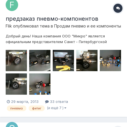
предзаказ пневмо-компонентов
Flik
опубликовал тема в
Продам пневмо и ее компоненты
Добрый день! Наша компания ООО "Микро" является
официальным представителем Санкт - Питербургской
компании ООО "Пневмопривод". Все предлагаемое
пневмооборудование является взаимозаменяемым с
изделиями фирм "FESTO", "SMC", "Pnevmolux", "Camozzi",
"Parker", "TECO Pneumatic" и др. Список оборудован...
29 марта, 2013
33 ответа
(и ещё 7 )
пневмо
фитиг