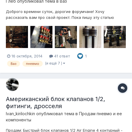
Глеб
опубликовал тема в
Ваз
Доброго времени суток, дорогие форумчане! Хочу
рассказать вам про свой проект. Пока пишу эту статью
постройка идет полным ходом. Постараюсь рассписать все
подробно, и так: 1. Были куплены клапана "Atiker" 8 штук,
соответственно блок будет 4 контура, огромная куча
фитингов "camozzi" осталос...
16 октября, 2014
41 ответ
1
(и ещё 7 )
Ваз
пневмо
Американский блок клапанов 1/2,
фитинги, дросселя
Ivan_kirilochkin
опубликовал тема в
Продам пневмо и ее
компоненты
Продам: Быстрый блок клапанов 1/2 Air Engine 4 контурный -