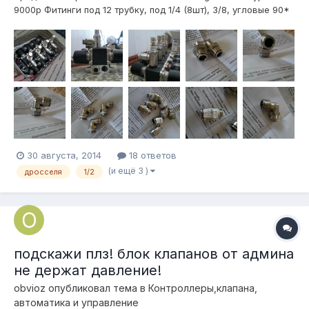
9000р Фитинги под 12 трубку, под 1/4 (8шт), 3/8, угловые 90*
под 1/2 один под гайку, тройники (2 шт) с резьбами 3/8, 2
прямых переходника 3/8-3/8, 2 переходника 3/8-1/4, 2шт
проходных фитингов 12 трубка Дросселя под 1/2 с проходным
12мм д...
30 августа, 2014
18 ответов
(и ещё 3 )
дросселя
1/2
подскажи плз! блок клапанов от админа
не держат давление!
obvioz
опубликовал тема в
Контроллеры,клапана,
автоматика и управление