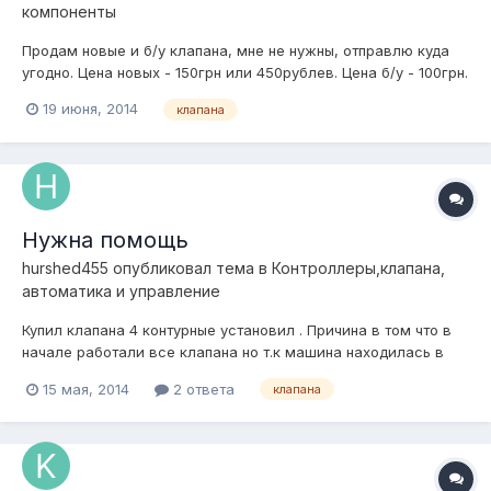
компоненты
Продам новые и б/у клапана, мне не нужны, отправлю куда
угодно. Цена новых - 150грн или 450рублев. Цена б/у - 100грн.
Находятся в Харькове, возможна отправка в Россию. Тел.
19 июня, 2014
клапана
+38(063)247 68 02
Нужна помощь
hurshed455
опубликовал тема в
Контроллеры,клапана,
автоматика и управление
Купил клапана 4 контурные установил . Причина в том что в
начале работали все клапана но т.к машина находилась в
гараже на неделю без движения , сегодня включаю не
15 мая, 2014
2 ответа
клапана
работает один контур т.е накачиваю ,а воздух не держит
просто спускает, в чем может быть проблема ? пробовал
менять клапан но не помо...