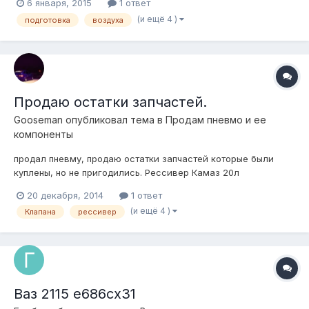
6 января, 2015
1 ответ
(и ещё 4 )
подготовка
воздуха
Продаю остатки запчастей.
Gooseman
опубликовал тема в
Продам пневмо и ее
компоненты
продал пневму, продаю остатки запчастей которые были
куплены, но не пригодились. Рессивер Камаз 20л
(практически новый)- 1000 руб Клапана атикер 4 шт(3 месяца
20 декабря, 2014
1 ответ
б\у, чистые , рабочие) -1 шт 400 руб 4шт-1500. датчик
(и ещё 4 )
Клапана
рессивер
клиренса (новый с колодкой) -1200 руб вольтметр цифровой
12в - 300 руб если все вмес...
Ваз 2115 е686сх31