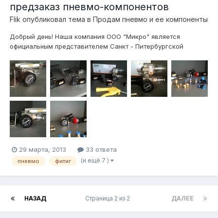
предзаказ пневмо-компонентов
Flik
опубликовал тема в
Продам пневмо и ее компоненты
Добрый день! Наша компания ООО "Микро" является
официальным представителем Санкт - Питербургской
компании ООО "Пневмопривод". Все предлагаемое
пневмооборудование является взаимозаменяемым с
изделиями фирм "FESTO", "SMC", "Pnevmolux", "Camozzi",
"Parker", "TECO Pneumatic" и др. Список оборудован...
29 марта, 2013
33 ответа
(и ещё 7 )
пневмо
фитиг
НАЗАД
Страница 2 из 2
ДАЛЕЕ