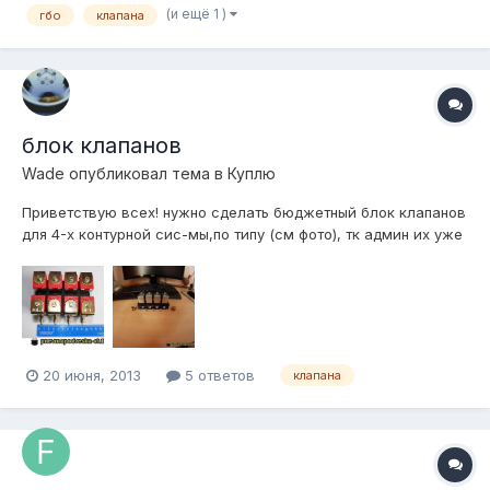
(и ещё 1 )
гбо
клапана
блок клапанов
Wade
опубликовал тема в
Куплю
Приветствую всех! нужно сделать бюджетный блок клапанов
для 4-х контурной сис-мы,по типу (см фото), тк админ их уже
не продает.вроде как они считаются быстрыми (нашел не
много инфы) кто возьмется?
20 июня, 2013
5 ответов
клапана