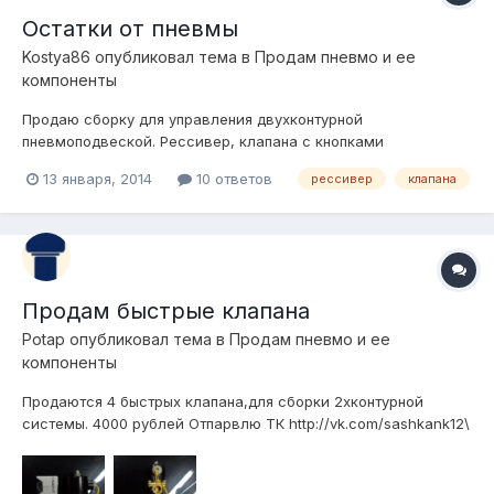
Остатки от пневмы
Kostya86
опубликовал тема в
Продам пневмо и ее
компоненты
Продаю сборку для управления двухконтурной
пневмоподвеской. Рессивер, клапана с кнопками
увпавления, монометр, осушитель и датчик давления для
13 января, 2014
10 ответов
рессивер
клапана
включения компрессора(8атм-вкл, 10атм-выкл). За все хочу
6тыс.руб. торг Все отлично работает и летом и зимой. И
занимает не много места.
Продам быстрые клапана
Potap
опубликовал тема в
Продам пневмо и ее
компоненты
Продаются 4 быстрых клапана,для сборки 2хконтурной
системы. 4000 рублей Отпарвлю ТК http://vk.com/sashkank12\
видео-http://vk.com/video91652742_167004409