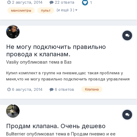
2 августа, 2014
22 ответа
1
(и ещё 3 )
манометры
пульт
Не могу подключить правильно
провода к клапанам.
Vasiliy
опубликовал тема в
Ваз
Купил комплект в группе на пневме,щас такая проблема у
меня,что не могу правильно подключить провода управления
к клапанам,поднимается и опускается всё подряд либо одна
6 августа, 2014
6 ответов
Клапана
стойка или две вообще не поднимают,и бывает так что не
спускает одна стойка.
Продам клапана. Очень дешево
Bullterrier
опубликовал тема в
Продам пневмо и ее