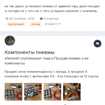
не так давно установил пневму от админа! пару дней поездил
а сегодня ни с того ни с сего услышал шипение с клапанов,
травило прям через спускной клапан, медленно и
28 октября, 2014
6 ответов
равномерно что за фигня такая? травит только 1 клапан,
(и ещё 2 )
пропускает
утечка
брак? что можно сделать?
Компоненты пневмы
e1ement2
опубликовал тема в
Продам пневмо и ее
компоненты
Продаю свою пневмоподвеску с мазды, в продаже 8
клапанов lovato с фитингами 1/4 - 4т.р Разводка на 10 портов
1/4, Америка - 1,2т.р Манометры viair черные 3шт. с
фитингами - 3,5т.р Пульт управления custom - 3т.р Реле
давления 6-8bar viair - 700р Подушки universal aero sport
2шт. с креплениями п...