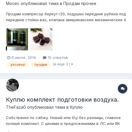
Мосес
опубликовал тема в
Продам прочее
Продам компресор беркут r20, подушки передние рубена под
передние стойки ваз, клапана американские механические 4
шт держат морозы, ресивер камаз, все новое в коробке,
отправлю хоть куда! продаю за недорого! тел:89224175644
6 июля, 2014
15 ответов
(и ещё 3 )
ресивер
продам
Куплю комплект подготовки воздуха.
TheFaza0
опубликовал тема в
Куплю
Собственно по сабжу. Новый или б\у без разницы, главное
полный комплект. С ценами и предложениями в ЛС или ВК
vk.com\evjenei