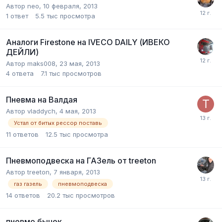
Автор
neo
,
10 февраля, 2013
1
ответ
5.5 тыс
просмотра
Аналоги Firestone на IVECO DAILY (ИВЕКО
ДЕЙЛИ)
Автор
maks008
,
23 мая, 2013
4
ответа
7.1 тыс
просмотров
Пневма на Валдая
Автор
vladdych
,
4 мая, 2013
Устал от битых рессор поставь
11
ответов
12.5 тыс
просмотра
Пневмоподвеска на ГАЗель от treeton
Автор
treeton
,
7 января, 2013
газ газель
пневмоподвеска
14
ответов
20.2 тыс
просмотров
пневмо бычек