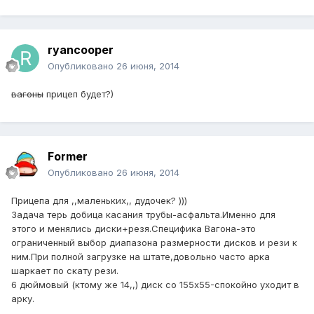
ryancooper
Опубликовано
26 июня, 2014
вагоны
прицеп будет?)
Former
Опубликовано
26 июня, 2014
Прицепа для ,,маленьких,, дудочек? )))
Задача терь добица касания трубы-асфальта.Именно для
этого и менялись диски+резя.Специфика Вагона-это
ограниченный выбор диапазона размерности дисков и рези к
ним.При полной загрузке на штате,довольно часто арка
шаркает по скату рези.
6 дюймовый (ктому же 14,,) диск со 155х55-спокойно уходит в
арку.