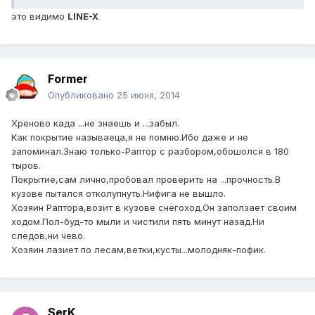
это видимо
LINE-X
Former
Опубликовано
25 июня, 2014
Хреново када ...не знаешь и ...забыл.
Как покрытие называеца,я не помню.Ибо даже и не
запоминал.Знаю только-Раптор с разбором,обошолся в 180
тыров.
Покрытие,сам лично,пробовал проверить на ...прочность.В
кузове пытался отколупнуть.Нифига не вышло.
Хозяин Раптора,возит в кузове снегоход.Он заползает своим
ходом.Пол-буд-то мыли и чистили пять минут назад.Ни
следов,ни чево.
Хозяин лазиет по лесам,ветки,кусты...молодняк-пофик.
SerK