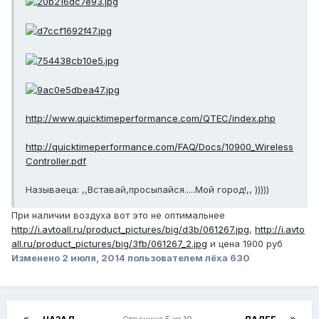
http://www.quicktimeperformance.com/QTEC/index.php
http://quicktimeperformance.com/FAQ/Docs/10900_Wireless
Controller.pdf
Называеца: ,,Вставай,просыпайся.....Мой город!,, )))))
При наличии воздуха вот это не оптимальнее
http://i.avtoall.ru/product_pictures/big/d3b/061267.jpg
,
http://i.avto
all.ru/product_pictures/big/3fb/061267_2.jpg
и цена 1900 руб
Изменено
2 июля, 2014
пользователем лёха 630