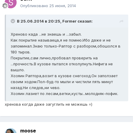
Опубликовано
25 июня, 2014
В 25.06.2014 в 20:25, Former сказал:
Хреново када ...не знаешь и ...забыл.
Как покрытие называеца,я не помню.Ибо даже и не
запоминал.Знаю только-Раптор с разбором,обошолся в
180 тыров.
Покрытие,сам лично,пробовал проверить на
...прочность.В кузове пытался отколупнуть.Нифига не
вышло.
Хозяин Раптора,возит в кузове снегоход.Он заползает
своим ходом.Пол-буд-то мыли и чистили пять минут
назад.Ни следов,ни чево.
Хозяин лазиет по лесам,ветки,кусты...молодняк-пофик.
хренова когда даже загуглить не можешь =)
moose