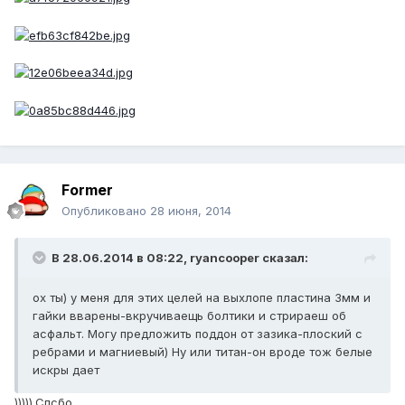
Former
Опубликовано
28 июня, 2014
В 28.06.2014 в 08:22, ryancooper сказал:
ох ты) у меня для этих целей на выхлопе пластина 3мм и
гайки вварены-вкручиваещь болтики и стрираеш об
асфальт. Могу предложить поддон от зазика-плоский с
ребрами и магниевый) Ну или титан-он вроде тож белые
искры дает
))))).Спсбо.