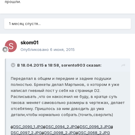
прошли.
1 месяц спустя...
skom01
Опубликовано
6 июня, 2015
В 18.04.2015 в 18:58, sorento903 сказал:
Переделал в общем и передние и задние подушки
полностью. Брекеты делал Мартынов, о котором я уже
написал гневный пост у себя на странице D2.
Расписывать ,что он накосячил не буду, в кратце суть
такова: меняет самовольно размеры в чертежах, делает
отсебятину. Пришлось за ним доводить до ума
детали,чтобы нормально собрать.(точить,сверлить)
DSC_0090_1.JPG
DSC_0094_2.JPG
DSC_0096_3.JPG
DSC_0097_2.JPG
DSC_0098_2.JPG
DSC_0068_2.JPG