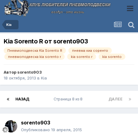
Kia
Kia Sorento R от sorento903
Пневмоподвеска Kia Sorento R
пневма киа соренто
пневмоподвеска kia sorento r
kia sorento r
kia sorento
Автор
sorento903
18 октября, 2013
в
Kia
НАЗАД
Страница 8 из 8
ДАЛЕЕ
sorento903
Опубликовано
19 апреля, 2015