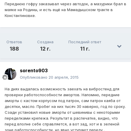
Переднюю гофру заказывал через автодок, а мазурики брал в
маяке на Родины, и есть ещё на Мамадышском тракте в
Константиновке.
Ответов
Создана
Последний ответ
188
12 г.
11 г.
sorento903
Опубликовано
20 апреля, 2015
На днях выдалась возможность заехать на вибростенд для
проверки работоспособности амортов. Напомню, передние
аморты с кастом корпусом под патрон, сам патрон каяба от
десятки, масло. Пробег на них тысяч 30 наверно, год по сроку.
Сзади установил новые аморты от шевинивы с некоторыми
переделками крепежа. Результат в распечатке, видно, что
перед вполне себе справляется, а вот зад, хот и в зеленой
зоне работоспособности, но явно уступают переду .