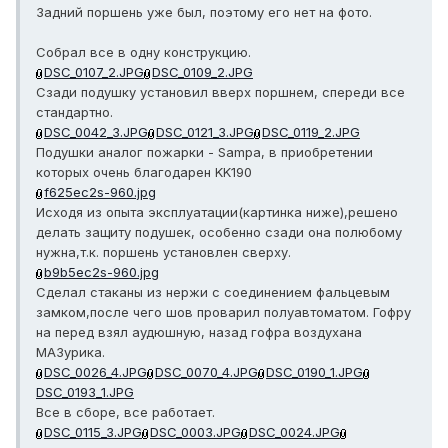
Задний поршень уже был, поэтому его нет на фото.
Собрал все в одну конструкцию.
DSC_0107_2.JPG
DSC_0109_2.JPG
Сзади подушку установил вверх поршнем, спереди все
стандартно.
DSC_0042_3.JPG
DSC_0121_3.JPG
DSC_0119_2.JPG
Подушки аналог пожарки - Sampa, в приобретении
которых очень благодарен KK190
f625ec2s-960.jpg
Исходя из опыта эксплуатации(картинка ниже),решено
делать защиту подушек, особенно сзади она полюбому
нужна,т.к. поршень установлен сверху.
b9b5ec2s-960.jpg
Сделал стаканы из нержи с соединением фальцевым
замком,после чего шов проварил полуавтоматом. Гофру
на перед взял аудюшную, назад гофра воздухана
МАЗурика.
DSC_0026_4.JPG
DSC_0070_4.JPG
DSC_0190_1.JPG
DSC_0193_1.JPG
Все в сборе, все работает.
DSC_0115_3.JPG
DSC_0003.JPG
DSC_0024.JPG