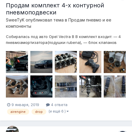
Продам комплект 4-х контурной
пневмоподвески
SweeTyK
опубликовал тема в
Продам пневмо и ее
компоненты
Собиралась под авто Opel Vectra B В комплект входит: — 4
пневмоамортизатора(подушки rubena), — блок клапанов
высокопроизводительный(под быструю пневму) AIR ENGINE
1/2", — 4-х контурное управление с джойстика от Sony PS2,
— пневмосигнал, — 2 двухстрелочных манометра от Viair —...
9 января, 2019
4 ответа
(и ещё 6 )
airengine
drop