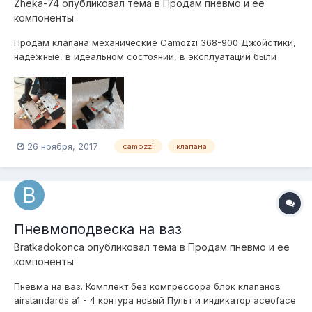
Zheka-74
опубликовал тема в
Продам пневмо и ее
компоненты
Продам клапана механические Camozzi 368-900 Джойстики,
надежные, в идеальном состоянии, в эксплуатации были
пару месяцев, с фитингами Camozzi на трубку 8\6, либо на
6\4 , скорость быстрая, подойдет для двухконтурной пневмы,
отдам пару за 4 000 руб. Телефон +79511131666, Пересыл
есть.
26 ноября, 2017
camozzi
клапана
Пневмоподвеска на ваз
Bratkadokonca
опубликовал тема в
Продам пневмо и ее
компоненты
Пневма на ваз. Комплект без компрессора блок клапанов
airstandards a1 - 4 контура новый Пульт и индикатор aceoface