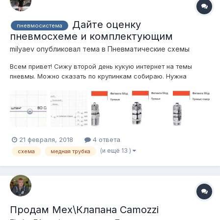
Дайте оценку
пневмосистема
пневмосхеме и комплектующим
milyaev
опубликовал тема в
Пневматические схемы
Всем привет! Сижу второй день кукую интернет на темы
пневмы. Можно сказать по крупинкам собираю. Нужна
пневма которая работала бы более менее быстро, вполне
качественная, шоб не надо было каждую неделю в ней
копаться, стабильноработающая. Вот вроде собрал более
менее, сделал вы...
21 февраля, 2018
4 ответа
(и ещё 13 )
схема
медная трубка
Продам Мех\Клапана Camozzi