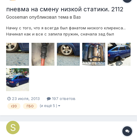
пневма на смену низкой статики. 2112
Gooseman
опубликовал тема в
Ваз
Начну с того, что я всегда был фанатом низкого клиренса...
Начинал как и все с запила пружин, сначала зад был
порезан 2.5 витка, потом 3.5, потом 4.5 и до сегодняшнего
дня он был порезан на 6.5 витков, лежала машина почти как
пневма..по крайней мере многие так думали.Но все же это
была низкая, но оч...
23 июля, 2013
197 ответов
(и ещё 5 )
r20
ГБО