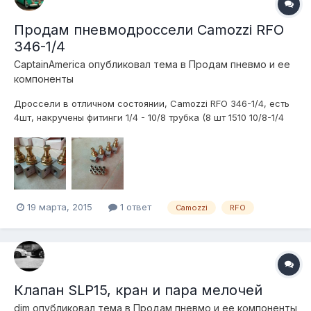
Продам пневмодроссели Camozzi RFO
346-1/4
CaptainAmerica
опубликовал тема в
Продам пневмо и ее
компоненты
Дроссели в отличном состоянии, Camozzi RFO 346-1/4, есть
4шт, накручены фитинги 1/4 - 10/8 трубка (8 шт 1510 10/8-1/4
Camozzi) ХАРАКТЕРИСТИКИ Конструкция: игольчатого типа
Группа: пневмодроссели с обратным клапаном и без него
Материалы: корпус - алюминий, золотник - OT58 (латунь),
уплотн...
19 марта, 2015
1 ответ
Camozzi
RFO
Клапан SLP15, кран и пара мелочей
dim
опубликовал тема в
Продам пневмо и ее компоненты