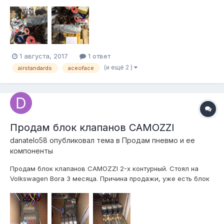
Датчики давления для индикатора aceoface(будут работать
как электронный монометр) все новое Стойти от админа бу
Рес фитинги под трубку 8/6...
1 августа, 2017
1 ответ
(и ещё 2 )
airstandards
aceoface
Продам блок клапанов CAMOZZI
danatelo58
опубликовал тема в
Продам пневмо и ее
компоненты
Продам блок клапанов CAMOZZI 2-х контурный. Стоял на
Volkswagen Bora 3 месяца. Причина продажи, уже есть блок
на 8 клапанов. Отправлю куда угодно)