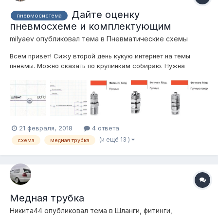
Дайте оценку
пневмосистема
пневмосхеме и комплектующим
milyaev
опубликовал тема в
Пневматические схемы
Всем привет! Сижу второй день кукую интернет на темы
пневмы. Можно сказать по крупинкам собираю. Нужна
пневма которая работала бы более менее быстро, вполне
качественная, шоб не надо было каждую неделю в ней
копаться, стабильноработающая. Вот вроде собрал более
менее, сделал вы...
21 февраля, 2018
4 ответа
(и ещё 13 )
схема
медная трубка
Медная трубка
Никита44
опубликовал тема в
Шланги, фитинги,