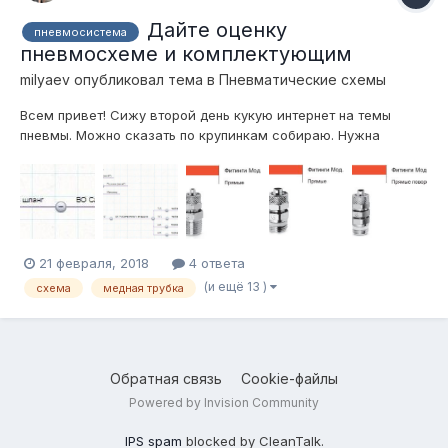
Дайте оценку
пневмосистема
пневмосхеме и комплектующим
milyaev
опубликовал тема в
Пневматические схемы
Всем привет! Сижу второй день кукую интернет на темы
пневмы. Можно сказать по крупинкам собираю. Нужна
пневма которая работала бы более менее быстро, вполне
качественная, шоб не надо было каждую неделю в ней
копаться, стабильноработающая. Вот вроде собрал более
менее, сделал вы...
21 февраля, 2018
4 ответа
(и ещё 13 )
схема
медная трубка
Обратная связь
Cookie-файлы
Powered by Invision Community
IPS spam
blocked by CleanTalk.