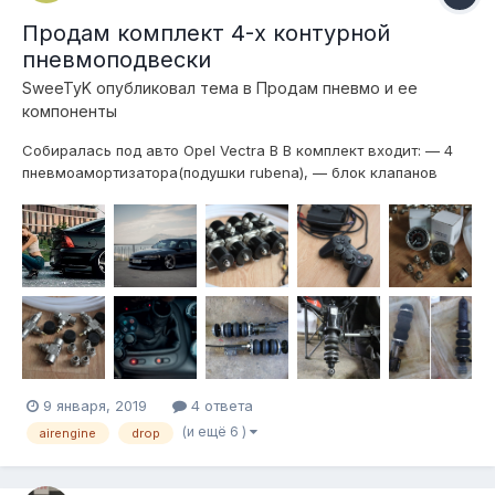
Продам комплект 4-х контурной
пневмоподвески
SweeTyK
опубликовал тема в
Продам пневмо и ее
компоненты
Собиралась под авто Opel Vectra B В комплект входит: — 4
пневмоамортизатора(подушки rubena), — блок клапанов
высокопроизводительный(под быструю пневму) AIR ENGINE
1/2", — 4-х контурное управление с джойстика от Sony PS2,
— пневмосигнал, — 2 двухстрелочных манометра от Viair —...
9 января, 2019
4 ответа
(и ещё 6 )
airengine
drop