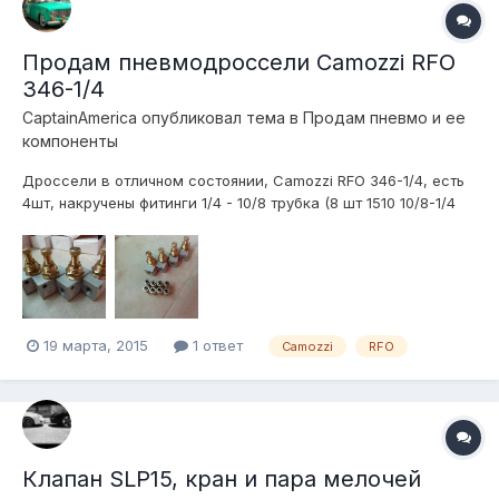
Продам пневмодроссели Camozzi RFO
346-1/4
CaptainAmerica
опубликовал тема в
Продам пневмо и ее
компоненты
Дроссели в отличном состоянии, Camozzi RFO 346-1/4, есть
4шт, накручены фитинги 1/4 - 10/8 трубка (8 шт 1510 10/8-1/4
Camozzi) ХАРАКТЕРИСТИКИ Конструкция: игольчатого типа
Группа: пневмодроссели с обратным клапаном и без него
Материалы: корпус - алюминий, золотник - OT58 (латунь),
уплотн...
19 марта, 2015
1 ответ
Camozzi
RFO
Клапан SLP15, кран и пара мелочей