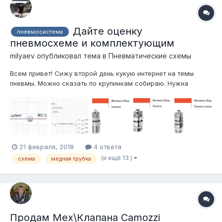
Дайте оценку
пневмосистема
пневмосхеме и комплектующим
milyaev
опубликовал тема в
Пневматические схемы
Всем привет! Сижу второй день кукую интернет на темы
пневмы. Можно сказать по крупинкам собираю. Нужна
пневма которая работала бы более менее быстро, вполне
качественная, шоб не надо было каждую неделю в ней
копаться, стабильноработающая. Вот вроде собрал более
менее, сделал вы...
21 февраля, 2018
4 ответа
(и ещё 13 )
схема
медная трубка
Продам Мех\Клапана Camozzi