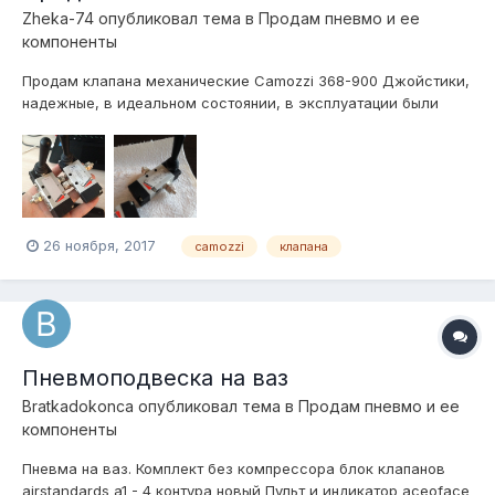
Zheka-74
опубликовал тема в
Продам пневмо и ее
компоненты
Продам клапана механические Camozzi 368-900 Джойстики,
надежные, в идеальном состоянии, в эксплуатации были
пару месяцев, с фитингами Camozzi на трубку 8\6, либо на
6\4 , скорость быстрая, подойдет для двухконтурной пневмы,
отдам пару за 4 000 руб. Телефон +79511131666, Пересыл
есть.
26 ноября, 2017
camozzi
клапана
Пневмоподвеска на ваз
Bratkadokonca
опубликовал тема в
Продам пневмо и ее
компоненты
Пневма на ваз. Комплект без компрессора блок клапанов
airstandards a1 - 4 контура новый Пульт и индикатор aceoface