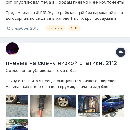
dim
опубликовал тема в
Продам пневмо и ее компоненты
Продам клапан SLP15 б/у но работающий без нареканий цена
договорная, но видится в районе 1тыс. р. кран воздушный
(слив, подкачка) с вкрученным фитингом под накидкую гайку
6 ноября, 2013
camozzi
SLP
Цена договорная Обратный клапан, 1/2, б/у внутри ржавый, у
меня не работал, если почистить должен работать цена...
пневма на смену низкой статики. 2112
Gooseman
опубликовал тема в
Ваз
Начну с того, что я всегда был фанатом низкого клиренса...
Начинал как и все с запила пружин, сначала зад был
порезан 2.5 витка, потом 3.5, потом 4.5 и до сегодняшнего
дня он был порезан на 6.5 витков, лежала машина почти как
пневма..по крайней мере многие так думали.Но все же это
была низкая, но оч...