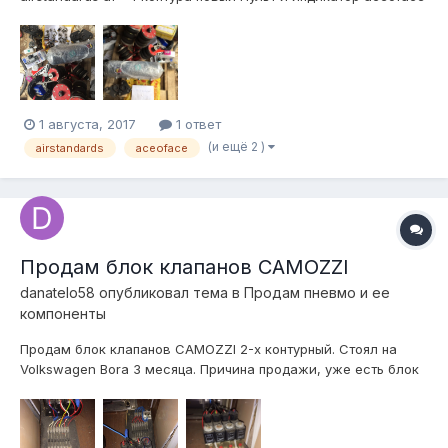
Датчики давления для индикатора aceoface(будут работать
как электронный монометр) все новое Стойти от админа бу
Рес фитинги под трубку 8/6...
1 августа, 2017
1 ответ
(и ещё 2 )
airstandards
aceoface
Продам блок клапанов CAMOZZI
danatelo58
опубликовал тема в
Продам пневмо и ее
компоненты
Продам блок клапанов CAMOZZI 2-х контурный. Стоял на
Volkswagen Bora 3 месяца. Причина продажи, уже есть блок
на 8 клапанов. Отправлю куда угодно)