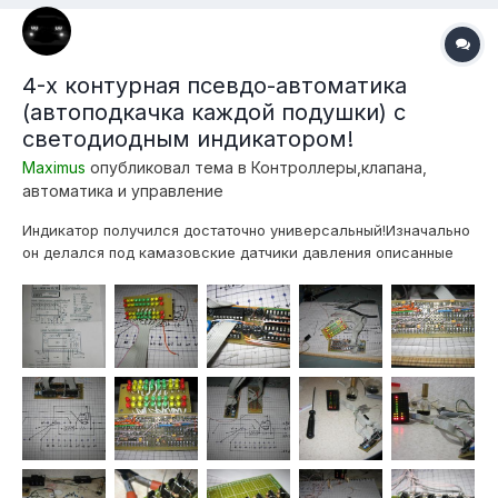
4-х контурная псевдо-автоматика
(автоподкачка каждой подушки) с
светодиодным индикатором!
Maximus
опубликовал тема в
Контроллеры,клапана,
автоматика и управление
Индикатор получился достаточно универсальный!Изначально
он делался под камазовские датчики давления описанные
тут, но на самом деле могут работать с любым датчиком
(реостатного или резистивного типа), то есть ДПДЗ
идеально подходят! Для этого всего лишь нужно один
контакт датчика прицепить к массе,...