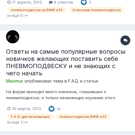
17 апреля, 2013
9 ответов
5
Подвеска входит в состав ходовой части автомобиля.
Подвеска автомобиля имеет следующее общее устройство
пневмоподвеска на BMW e34
Установка пневмоподвески
-направляющий элемент; -упр...
(и ещё 6 )
Ответы на самые популярные вопросы
новичков желающих поставить себе
ПНЕВМОПОДВЕСКУ и не знающих с
чего начать
Maximus
опубликовал тема в
F.A.Q. и статьи
На форум приходит много новичков, слышавших о
пневмоподвеске, и только начинающих изучение этого
вопроса! Многие уже определились, с желанием поставить
30 марта, 2013
14
"ПНЕВМУ", но не знают с чего начать! Почти все, создав свою
тему, задают одни и те же вопросы! Опытные
F.A.Q. для начинающих
пневмоподвеска BMW e34
Пневмоподвеско-строители, относятся с пони...
(и ещё 3 )