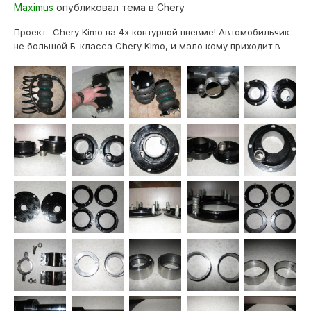
Maximus
опубликовал тема в
Chery
Проект- Chery Kimo на 4х контурной пневме! Автомобильчик
не большой Б-класса Chery Kimo, и мало кому приходит в
голову ставить пневму на такой авто! У многих пневма
ассоциируется с внедорожниками и коммерческим
транспортом,- но мы не многие... Размеры и масса
автомобиля:Длина х ширина х высот...