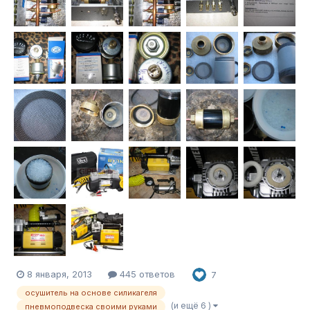
8 января, 2013
445 ответов
7
осушитель на основе силикагеля
(и ещё 6 )
пневмоподвеска своими руками