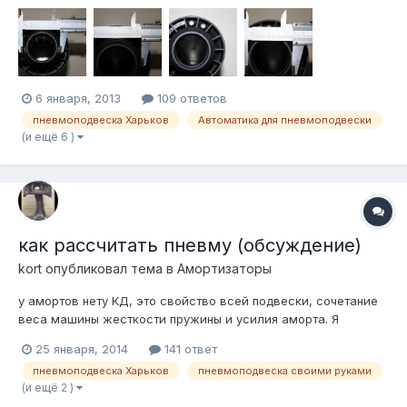
6 января, 2013
109 ответов
пневмоподвеска Харьков
Автоматика для пневмоподвески
(и ещё 6 )
как рассчитать пневму (обсуждение)
kort
опубликовал тема в
Амортизаторы
у амортов нету КД, это свойство всей подвески, сочетание
веса машины жесткости пружины и усилия аморта. Я
написал как это рассчитать от начала до конца ) А если
25 января, 2014
141 ответ
делать "берем подушку какая есть, аморты какие влезут" то
пневмоподвеска Харьков
пневмоподвеска своими руками
потом оказывается что новые хорошие аморты с пружинами
(и ещё 2 )
едут лучше чем пневма )