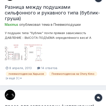
Разница между подушками
сильфонного и рукавного типа (бублик-
груша)
Maximus
опубликовал тема в
Пневмоподушки
У подушек типа "бублик" почти прямая зависимость
ДАВЛЕНИЕ - ВЫСОТА ПОДЪЕМА определённого веса! А
объяснить это достаточно просто,- в отличии от подушек
рукавного типа у которых есть поршень определённого
диаметра, с почти не меняющейся рабочей-площадью, у
бублика рабочая площадь уменьшается прямо-пр...
8 апреля, 2013
14 ответов
пневмоподвеска Харьков
Пневмоподвеска на Chery Kimo
(и ещё 3 )