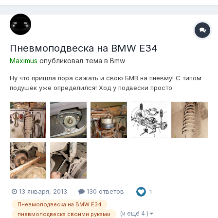
Пневмоподвеска на BMW E34
Maximus
опубликовал тема в
Bmw
Ну что пришла пора сажать и свою БМВ на пневму! С типом
подушек уже определился! Ход у подвески просто
сумасшедший, еще не замерял, но домкрат гидравлический
телескопический 3 т, 194-372 мм, вывесить колесо не
может! Приходится за 2-а раза поднимать! Так это только
ход вверх получается около...
13 января, 2013
130 ответов
1
Пневмоподвеска на BMW E34
(и ещё 4 )
пневмоподвеска своими руками