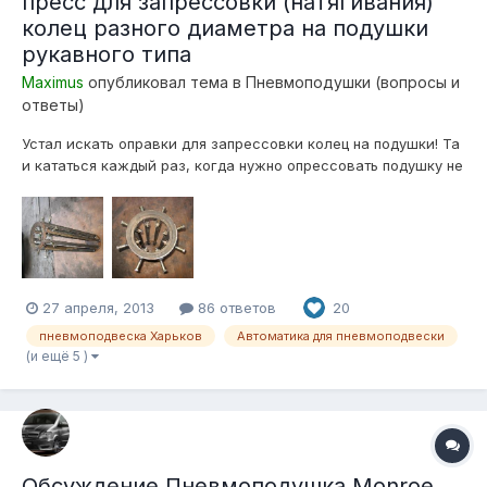
пресс для запрессовки (натягивания)
колец разного диаметра на подушки
рукавного типа
Maximus
опубликовал тема в
Пневмоподушки (вопросы и
ответы)
Устал искать оправки для запрессовки колец на подушки! Та
и кататься каждый раз, когда нужно опрессовать подушку не
в кайф.... Собрал аппарат для этого На дно ставлю
гидравлический домкрат, кольцо упираю в восемь болтов
м16 (класс прочности 8.8), домкратом давлю на поршень или
крышку подушки! Запре...
27 апреля, 2013
86 ответов
20
пневмоподвеска Харьков
Автоматика для пневмоподвески
(и ещё 5 )
Обсуждение Пневмоподушка Monroe