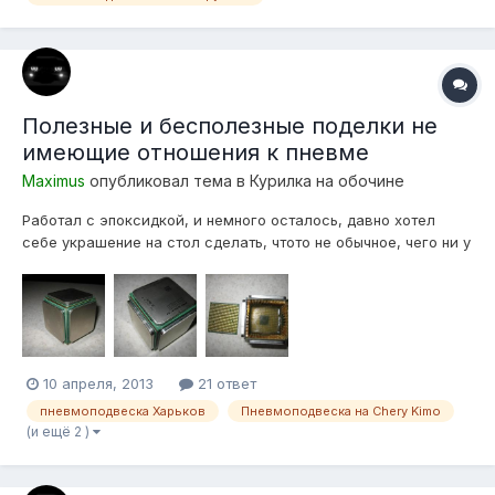
Полезные и бесполезные поделки не
имеющие отношения к пневме
Maximus
опубликовал тема в
Курилка на обочине
Работал с эпоксидкой, и немного осталось, давно хотел
себе украшение на стол сделать, чтото не обычное, чего ни у
кого нет! Вот что слепил В живую смотрится лучше, и по весу
как шар от русского бильярда.
10 апреля, 2013
21 ответ
пневмоподвеска Харьков
Пневмоподвеска на Chery Kimo
(и ещё 2 )