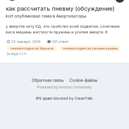
как рассчитать пневму (обсуждение)
kort
опубликовал тема в
Амортизаторы
у амортов нету КД, это свойство всей подвески, сочетание
веса машины жесткости пружины и усилия аморта. Я
написал как это рассчитать от начала до конца ) А если
25 января, 2014
141 ответ
делать "берем подушку какая есть, аморты какие влезут" то
пневмоподвеска Харьков
пневмоподвеска своими руками
потом оказывается что новые хорошие аморты с пружинами
(и ещё 2 )
едут лучше чем пневма )
Обратная связь
Cookie-файлы
Powered by Invision Community
IPS spam
blocked by CleanTalk.