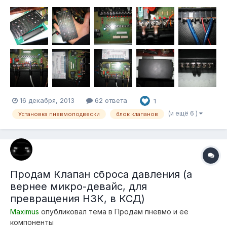
облегчения инсталляции электрической части управления
пневмоподвеской, и дистанционного, ручного, управления
пневмосистемой, так же предоставляет возможность
последующего дополнения системы, «умной» электронико...
16 декабря, 2013
62 ответа
1
(и ещё 6 )
Установка пневмоподвески
блок клапанов
Продам Клапан сброса давления (а
вернее микро-девайс, для
превращения НЗК, в КСД)
Maximus
опубликовал тема в
Продам пневмо и ее
компоненты