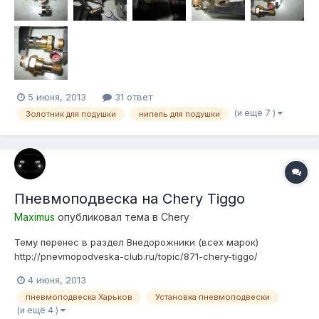
кольцо естественно есть проточ...
5 июня, 2013
31 ответ
(и ещё 7 )
Золотник для подушки
нипель для подушки
Пневмоподвеска на Chery Tiggo
Maximus
опубликовал тема в
Chery
Тему перенес в раздел Внедорожники (всех марок)
http://pnevmopodveska-club.ru/topic/871-chery-tiggo/
4 июня, 2013
пневмоподвеска Харьков
Установка пневмоподвески
(и ещё 4 )