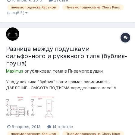
10 апреля, 2013
21 ответ
пневмоподвеска Харьков
Пневмоподвеска на Chery Kimo
(и ещё 2 )
Разница между подушками
сильфонного и рукавного типа (бублик-
груша)
Maximus
опубликовал тема в
Пневмоподушки
У подушек типа "бублик" почти прямая зависимость
ДАВЛЕНИЕ - ВЫСОТА ПОДЪЕМА определённого веса! А
объяснить это достаточно просто,- в отличии от подушек
рукавного типа у которых есть поршень определённого
диаметра, с почти не меняющейся рабочей-площадью, у
бублика рабочая площадь уменьшается прямо-пр...
8 апреля, 2013
14 ответов
пневмоподвеска Харьков
Пневмоподвеска на Chery Kimo