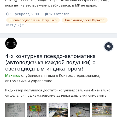
пока нет на это времени разбираться, в МК не шарю.
Глядишь уже усовершенствуется схема к тому моменту))
13 февраля, 2013
179 ответов
Пневмоподвеска на Chery Kimo
Пневмоподвеска Харьков
(и ещё 2 )
4-х контурная псевдо-автоматика
(автоподкачка каждой подушки) с
светодиодным индикатором!
Maximus
опубликовал тема в
Контроллеры,клапана,
автоматика и управление
Индикатор получился достаточно универсальный!Изначально
он делался под камазовские датчики давления описанные
тут, но на самом деле могут работать с любым датчиком
(реостатного или резистивного типа), то есть ДПДЗ
идеально подходят! Для этого всего лишь нужно один
контакт датчика прицепить к массе,...