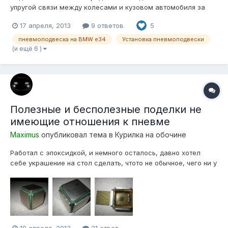
упругой связи между колесами и кузовом автомобиля за
счет восприятия действующих сил и гашения колебаний.
17 апреля, 2013
9 ответов
5
Подвеска входит в состав ходовой части автомобиля.
Подвеска автомобиля имеет следующее общее устройство
пневмоподвеска на BMW e34
Установка пневмоподвески
-направляющий элемент; -упр...
(и ещё 6 )
Полезные и бесполезные поделки не
имеющие отношения к пневме
Maximus
опубликовал тема в
Курилка на обочине
Работал с эпоксидкой, и немного осталось, давно хотел
себе украшение на стол сделать, чтото не обычное, чего ни у
кого нет! Вот что слепил В живую смотрится лучше, и по весу
как шар от русского бильярда.