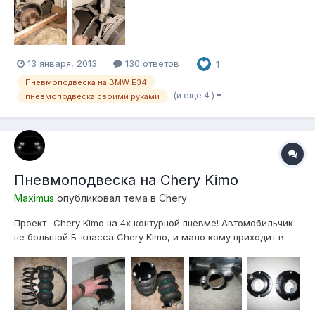
13 января, 2013
130 ответов
1
Пневмоподвеска на BMW E34
(и ещё 4 )
пневмоподвеска своими руками
Пневмоподвеска на Chery Kimo
Maximus
опубликовал тема в
Chery
Проект- Chery Kimo на 4х контурной пневме! Автомобильчик
не большой Б-класса Chery Kimo, и мало кому приходит в
голову ставить пневму на такой авто! У многих пневма
ассоциируется с внедорожниками и коммерческим
транспортом,- но мы не многие... Размеры и масса
автомобиля:Длина х ширина х высот...