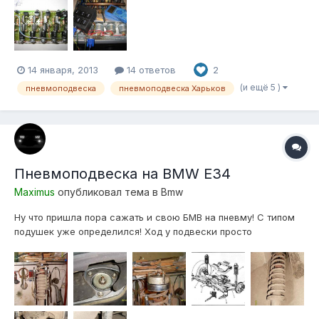
14 января, 2013
14 ответов
2
(и ещё 5 )
пневмоподвеска
пневмоподвеска Харьков
Пневмоподвеска на BMW E34
Maximus
опубликовал тема в
Bmw
Ну что пришла пора сажать и свою БМВ на пневму! С типом
подушек уже определился! Ход у подвески просто
сумасшедший, еще не замерял, но домкрат гидравлический
телескопический 3 т, 194-372 мм, вывесить колесо не
может! Приходится за 2-а раза поднимать! Так это только
ход вверх получается около...