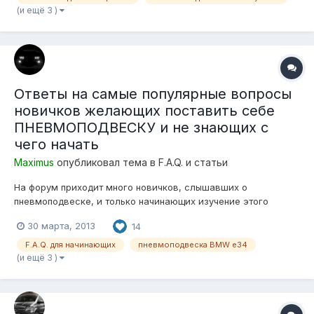
(и ещё 3 )
Ответы на самые популярные вопросы
новичков желающих поставить себе
ПНЕВМОПОДВЕСКУ и не знающих с
чего начать
Maximus
опубликовал тема в
F.A.Q. и статьи
На форум приходит много новичков, слышавших о
пневмоподвеске, и только начинающих изучение этого
вопроса! Многие уже определились, с желанием поставить
30 марта, 2013
14
"ПНЕВМУ", но не знают с чего начать! Почти все, создав свою
тему, задают одни и те же вопросы! Опытные
F.A.Q. для начинающих
пневмоподвеска BMW e34
Пневмоподвеско-строители, относятся с пони...
(и ещё 3 )