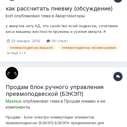
как рассчитать пневму (обсуждение)
kort
опубликовал тема в
Амортизаторы
у амортов нету КД, это свойство всей подвески, сочетание
веса машины жесткости пружины и усилия аморта. Я
написал как это рассчитать от начала до конца ) А если
25 января, 2014
141 ответ
делать "берем подушку какая есть, аморты какие влезут" то
пневмоподвеска Харьков
пневмоподвеска своими руками
потом оказывается что новые хорошие аморты с пружинами
(и ещё 2 )
едут лучше чем пневма )
Продам блок ручного управления
превмоподвеской (БЭКЭП)
Maximus
опубликовал тема в
Продам пневмо и ее
компоненты
Продам - Блок электро-коммутации элементов
превмоподвески (БЭКЭП) БЭКЭП» предназначен для