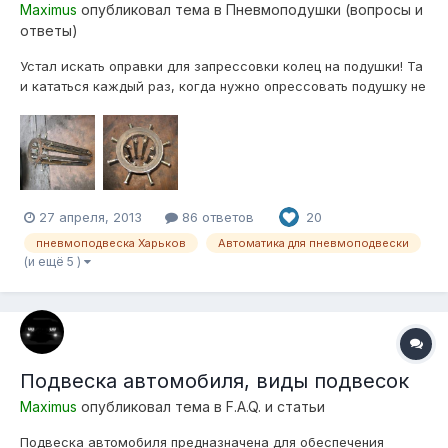
Maximus
опубликовал тема в
Пневмоподушки (вопросы и
ответы)
Устал искать оправки для запрессовки колец на подушки! Та
и кататься каждый раз, когда нужно опрессовать подушку не
в кайф.... Собрал аппарат для этого На дно ставлю
гидравлический домкрат, кольцо упираю в восемь болтов
м16 (класс прочности 8.8), домкратом давлю на поршень или
крышку подушки! Запре...
27 апреля, 2013
86 ответов
20
пневмоподвеска Харьков
Автоматика для пневмоподвески
(и ещё 5 )
Подвеска автомобиля, виды подвесок
Maximus
опубликовал тема в
F.A.Q. и статьи
Подвеска автомобиля предназначена для обеспечения