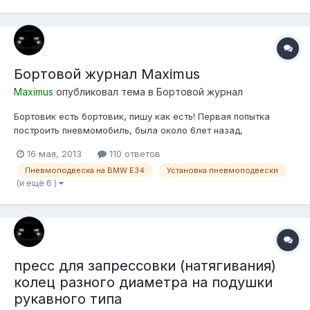
Бортовой журнал Maximus
Maximus
опубликовал тема в
Бортовой журнал
Бортовик есть бортовик, пишу как есть! Первая попытка
построить пневмомобиль, была около 6лет назад,
подопытным была БМВ Е21 325 (turbo), обладая
16 мая, 2013
110 ответов
минимальными знаниями и большим желанием постройки
Пневмоподвеска на BMW E34
Установка пневмоподвески
пневмы, собирая информацию в интерене по крупинкам, не
(и ещё 6 )
нашел иного выхода как подобрать подушки ТУПО...
пресс для запрессовки (натягивания)
колец разного диаметра на подушки
рукавного типа