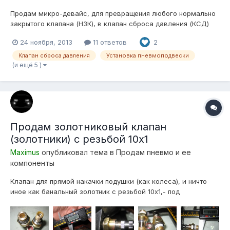
Продам микро-девайс, для превращения любого нормально
закрытого клапана (НЗК), в клапан сброса давления (КСД)
Девайс представляет из себя схему-таймер, которая
24 ноября, 2013
11 ответов
2
открывает любой НЗК на некоторое время после выключения
компрессора! Девайс имеет размеры 20х30х6мм! С одной
Клапан сброса давления
Установка пневмоподвески
стороны 3 входных провода,...
(и ещё 5 )
Продам золотниковый клапан
(золотники) с резьбой 10х1
Maximus
опубликовал тема в
Продам пневмо и ее
компоненты
Клапан для прямой накачки подушки (как колеса), и ничто
иное как банальный золотник с резьбой 10х1,- под
большенство подушек(только очень высокого качества) Уже
подготовлен к установке (уплотнительное кольцо и фум
лента)! Вкрутил и забыл о утечках! Под уплотнительное