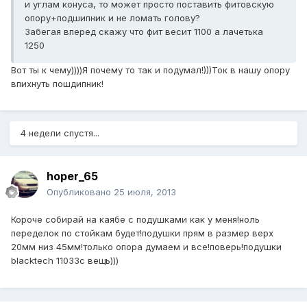
и углам конуса, то может просто поставить фитовскую
опору+подшипник и не ломать голову?
Забегая вперед скажу что фит весит 1100 а лачетька
1250
Вот ты к чему))))Я почему то так и подумал!)))Ток в нашу опору
впихнуть пошдипник!
4 недели спустя...
hoper_65
Опубликовано
25 июля, 2013
Короче собирай на каябе с подушками как у меня!ноль
переделок по стойкам будет!подушки прям в размер верх
20мм низ 45мм!только опора думаем и все!поверь!подушки
blacktech 11033c вещь)))